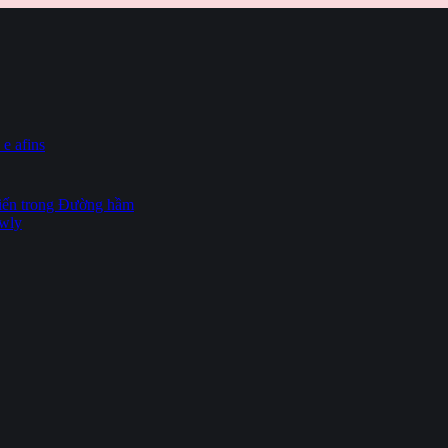
 e afins
hiến trong Đường hầm
owly