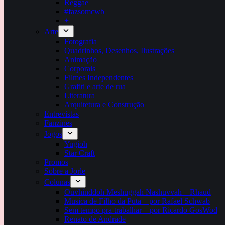
Reggae
#fazsomcwb
+
Arte
Fotografia
Quadrinhos, Desenhos, Ilustrações
Animação
Corporais
Filmes Independentes
Grafiti e arte de rua
Literatura
Arquitetura e Construção
Entrevistas
Fanzines
Jogos
Yugioh
Star Craft
Promos
Sobre a Jorle
Colunas
Ouvhinddoh Meshuggah Nashuvvah – Rhaud
Musica de Filho da Puta – por Rafael Schwab
Sem tempo pra trabalhar – por Ricardo GosWod
Renato de Andrade