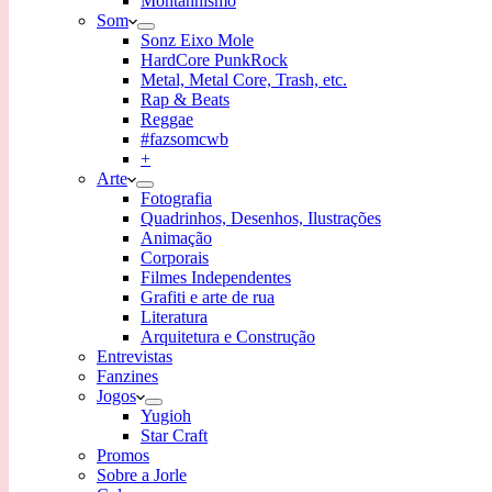
Montanhismo
Som
Sonz Eixo Mole
HardCore PunkRock
Metal, Metal Core, Trash, etc.
Rap & Beats
Reggae
#fazsomcwb
+
Arte
Fotografia
Quadrinhos, Desenhos, Ilustrações
Animação
Corporais
Filmes Independentes
Grafiti e arte de rua
Literatura
Arquitetura e Construção
Entrevistas
Fanzines
Jogos
Yugioh
Star Craft
Promos
Sobre a Jorle