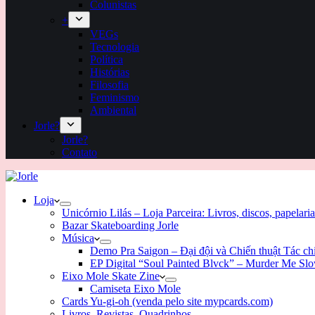
Colunistas
+
VEGs
Tecnologia
Política
Histórias
Filosofia
Feminismo
Ambiental
Jorle?
Jorle?
Contato
Loja
Unicórnio Lilás – Loja Parceira: Livros, discos, papelaria
Bazar Skateboarding Jorle
Música
Demo Pra Saigon – Đại đội và Chiến thuật Tác c
EP Digital “Soul Painted Blvck” – Murder Me Sl
Eixo Mole Skate Zine
Camiseta Eixo Mole
Cards Yu-gi-oh (venda pelo site mypcards.com)
Livros, Revistas, Quadrinhos