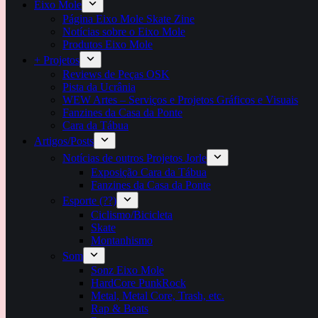
Eixo Mole
Página Eixo Mole Skate Zine
Notícias sobre o Eixo Mole
Produtos Eixo Mole
+ Projetos
Reviews de Peças OSK
Pista da Ucrânia
WEW Artes – Serviços e Projetos Gráficos e Visuais
Fanzines da Casa da Ponte
Cara da Tábua
Artigos/Posts
Notícias de outros Projetos Jorle
Exposição Cara da Tábua
Fanzines da Casa da Ponte
Esporte (??)
Ciclismo/Bicicleta
Skate
Montanhismo
Som
Sonz Eixo Mole
HardCore PunkRock
Metal, Metal Core, Trash, etc.
Rap & Beats