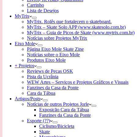
Carrinho
Lista de Desejos
MyTrix
MyTrix. Rolês que fortalecem o skateboard.
MyTrix – Skate Solo APP (www.skatesolo.com.br)
MyTrix – Guia de Picos de Skate (www.mytrix.com.br)
Notícias sobre Projetos MyTrix
Eixo Mole
Página Eixo Mole Skate Zine
Notícias sobre o Eixo Mole
Produtos Eixo Mole
+ Projetos
Reviews de Peças OSK
Pista da Ucrânia
WEW Artes – Serviços e Projetos Gráficos e Visuais
Fanzines da Casa da Ponte
Cara da Tábua
Artigos/Posts
Notícias de outros Projetos Jorle
Exposição Cara da Tábua
Fanzines da Casa da Ponte
Esporte (??)
Ciclismo/Bicicleta
Skate