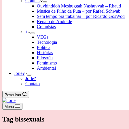
Colunas
Ouvhinddoh Meshuggah Nashuvvah – Rhaud
Musica de Filho da Puta – por Rafael Schwab
Sem tempo pra trabalhar – por Ricardo GosWod
Renato de Andrade
Colunistas
+
VEGs
Tecnologia
Política
Histórias
Filosofia
Feminismo
Ambiental
Jorle?
Jorle?
Contato
Pesquisar
Menu
Tag
bissexuais