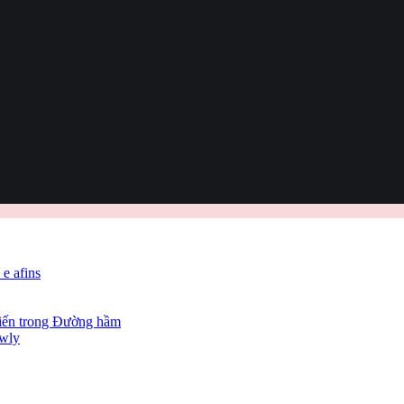
 e afins
hiến trong Đường hầm
owly