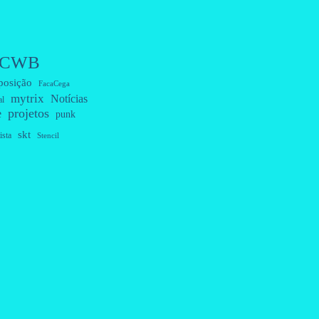
CWB
posição
FacaCega
mytrix
Notícias
al
projetos
e
punk
skt
ista
Stencil