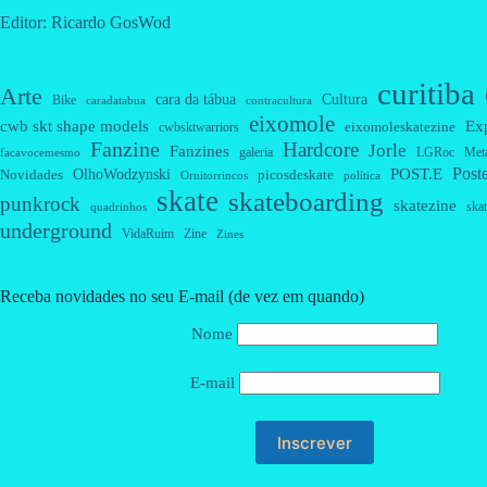
Editor: Ricardo GosWod
curitiba
Arte
cara da tábua
Cultura
Bike
caradatabua
contracultura
eixomole
cwb skt shape models
Ex
eixomoleskatezine
cwbsktwarriors
Fanzine
Hardcore
Jorle
Fanzines
galeria
Met
LGRoc
facavocemesmo
Post
OlhoWodzynski
POST.E
Novidades
picosdeskate
Ornitorrincos
política
skate
skateboarding
punkrock
skatezine
skat
quadrinhos
underground
VidaRuim
Zine
Zines
Receba novidades no seu E-mail (de vez em quando)
Nome
E-mail