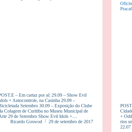
POST.E – Em cartaz por aí: 29.09 – Show Evil
Idols + Autocontrole, na Casinha 29.09 –
Bicicletada Setembro 30.09 – Exposição do Clube
POST.
da Colagem de Curitiba no Museu Municipal de
Cidad
Arte 29 de Setembro Show Evil Idols +…
+ Odd
Ricardo Goswod
29 de setembro de 2017
rios u
22.07