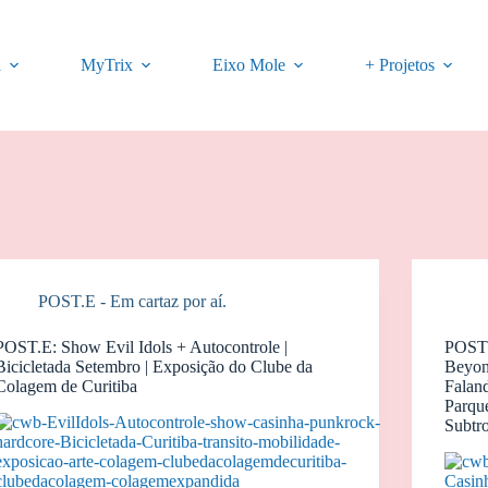
a
MyTrix
Eixo Mole
+ Projetos
POST.E - Em cartaz por aí.
POST.E: Show Evil Idols + Autocontrole |
POST.
Bicicletada Setembro | Exposição do Clube da
Beyon
Colagem de Curitiba
Faland
Parque
Subtr