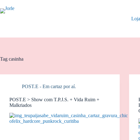
Pular
para
o
Loj
conteúdo
Tag
casinha
POST.E - Em cartaz por aí.
POST.E > Show com T.P.J.S. + Vida Ruim +
Malkriados