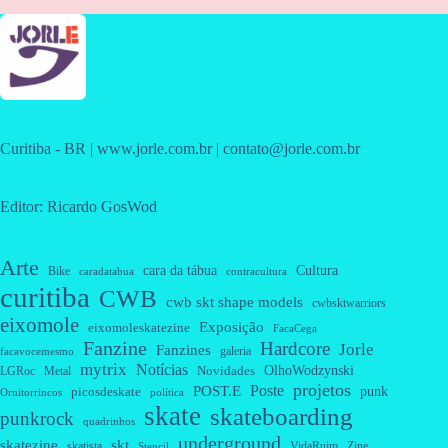
Curitiba - BR | www.jorle.com.br | contato@jorle.com.br
Editor: Ricardo GosWod
Arte
cara da tábua
Cultura
Bike
caradatabua
contracultura
curitiba
CWB
cwb skt shape models
cwbsktwarriors
eixomole
Exposição
eixomoleskatezine
FacaCega
Fanzine
Hardcore
Jorle
Fanzines
galeria
facavocemesmo
mytrix
Notícias
OlhoWodzynski
Novidades
Metal
LGRoc
projetos
Poste
POST.E
punk
picosdeskate
Ornitorrincos
política
skate
skateboarding
punkrock
quadrinhos
underground
skatezine
skt
skatista
VidaRuim
Zine
Stencil