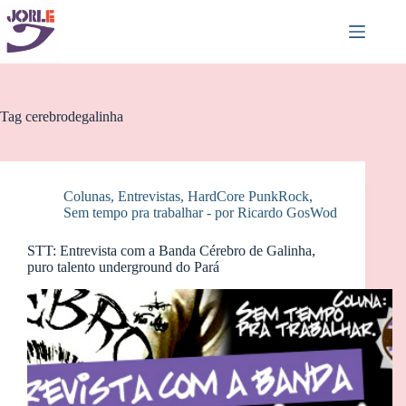
Pular
para
o
conteúdo
Tag
cerebrodegalinha
Colunas
,
Entrevistas
,
HardCore PunkRock
,
Sem tempo pra trabalhar - por Ricardo GosWod
STT: Entrevista com a Banda Cérebro de Galinha,
puro talento underground do Pará