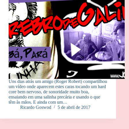
Uns dias atrás um amigo (Roger Robert) compartilhou
um vídeo onde aparecem estes caras tocando um hard
core bem nervoso, de sonoridade muito boa,
ensaiando em uma salinha precária e usando o que
têm às mãos. E ainda com um…
Ricardo Goswod
5 de abril de 2017