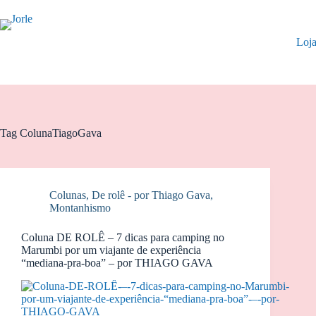
Pular
para
o
Loj
conteúdo
Tag
ColunaTiagoGava
Colunas
,
De rolê - por Thiago Gava
,
Montanhismo
Coluna DE ROLÊ – 7 dicas para camping no
Marumbi por um viajante de experiência
“mediana-pra-boa” – por THIAGO GAVA