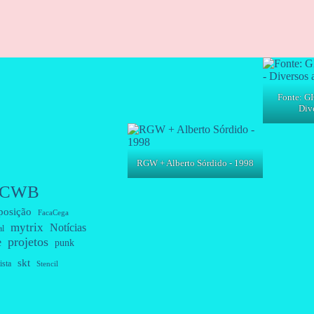
Fonte: GI
Dive
RGW + Alberto Sórdido - 1998
CWB
posição
FacaCega
mytrix
Notícias
al
projetos
e
punk
skt
ista
Stencil