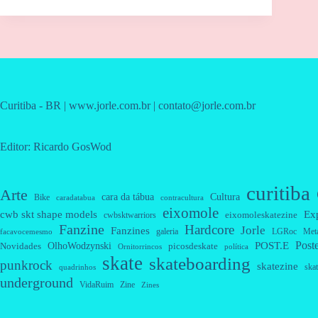
Curitiba - BR | www.jorle.com.br | contato@jorle.com.br
Editor: Ricardo GosWod
curitiba
Arte
cara da tábua
Cultura
Bike
caradatabua
contracultura
eixomole
cwb skt shape models
Ex
eixomoleskatezine
cwbsktwarriors
Fanzine
Hardcore
Jorle
Fanzines
galeria
Met
LGRoc
facavocemesmo
Post
OlhoWodzynski
POST.E
Novidades
picosdeskate
Ornitorrincos
política
skate
skateboarding
punkrock
skatezine
skat
quadrinhos
underground
VidaRuim
Zine
Zines