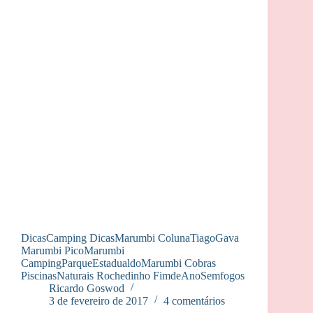
DicasCamping DicasMarumbi ColunaTiagoGava
Marumbi PicoMarumbi
CampingParqueEstadualdoMarumbi Cobras
PiscinasNaturais Rochedinho FimdeAnoSemfogos
Ricardo Goswod
3 de fevereiro de 2017
4 comentários