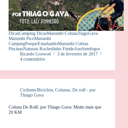
DicasCamping DicasMarumbi ColunaTiagoGava
Marumbi PicoMarumbi
CampingParqueEstadualdoMarumbi Cobras
PiscinasNaturais Rochedinho FimdeAnoSemfogos
Ricardo Goswod
3 de fevereiro de 2017
4 comentários
Ciclismo/Bicicleta
,
Colunas
,
De rolê - por
Thiago Gava
Coluna De Rolê, por Thiago Gava: Muito mais que
20 KM