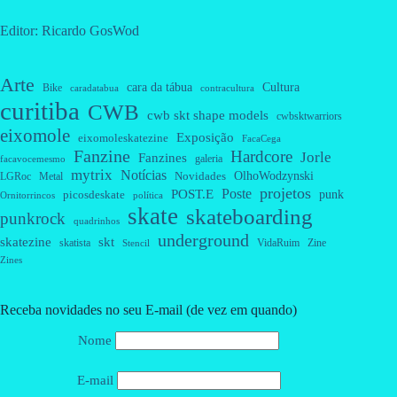
Editor: Ricardo GosWod
Arte
cara da tábua
Cultura
Bike
caradatabua
contracultura
curitiba
CWB
cwb skt shape models
cwbsktwarriors
eixomole
Exposição
eixomoleskatezine
FacaCega
Fanzine
Hardcore
Jorle
Fanzines
galeria
facavocemesmo
mytrix
Notícias
OlhoWodzynski
Novidades
Metal
LGRoc
projetos
Poste
POST.E
punk
picosdeskate
Ornitorrincos
política
skate
skateboarding
punkrock
quadrinhos
underground
skatezine
skt
skatista
VidaRuim
Zine
Stencil
Zines
Receba novidades no seu E-mail (de vez em quando)
Nome
E-mail