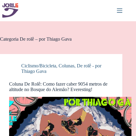
Pular
para
o
conteúdo
Categoria
De rolê – por Thiago Gava
Ciclismo/Bicicleta
,
Colunas
,
De rolê - por
Thiago Gava
Coluna De Rolê: Como fazer caber 9054 metros de
altitude no Bosque do Alemão? Everesting!