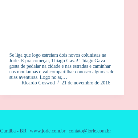
Se liga que logo estreiam dois novos colunistas na
Jorle. E pra começar, Thiago Gava! Thiago Gava
gosta de pedalar na cidade e nas estradas e caminhar
nas montanhas e vai compartilhar conosco algumas de
suas aventuras. Logo no ar,…
Ricardo Goswod
21 de novembro de 2016
Curitiba - BR | www.jorle.com.br | contato@jorle.com.br