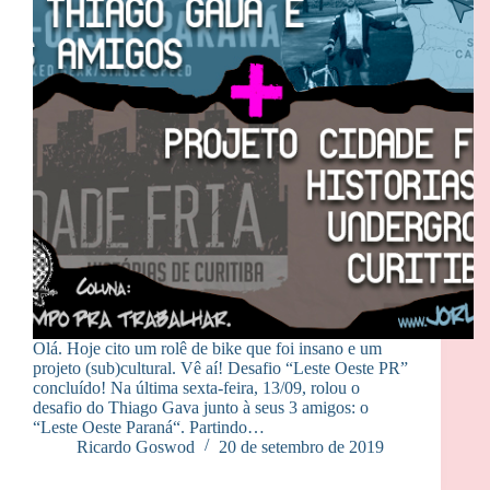
Olá. Hoje cito um rolê de bike que foi insano e um
projeto (sub)cultural. Vê aí! Desafio “Leste Oeste PR”
concluído! Na última sexta-feira, 13/09, rolou o
desafio do Thiago Gava junto à seus 3 amigos: o
“Leste Oeste Paraná“. Partindo…
Ricardo Goswod
20 de setembro de 2019