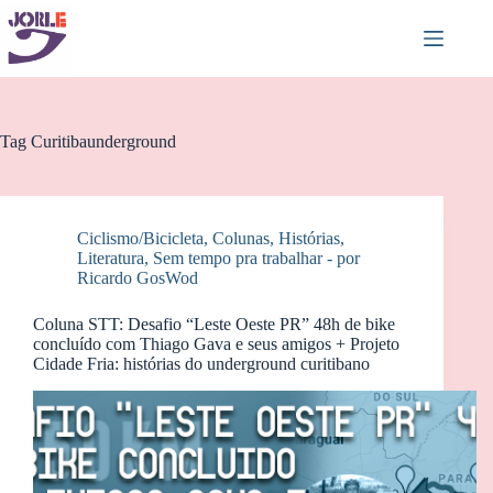
Pular
para
o
conteúdo
Tag
Curitibaunderground
Ciclismo/Bicicleta
,
Colunas
,
Histórias
,
Literatura
,
Sem tempo pra trabalhar - por
Ricardo GosWod
Coluna STT: Desafio “Leste Oeste PR” 48h de bike
concluído com Thiago Gava e seus amigos + Projeto
Cidade Fria: histórias do underground curitibano