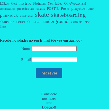
mytrix
Notícias
OlhoWodzynski
Novidades
Metal
LGRoc
projetos
Poste
POST.E
punk
picosdeskate
Ornitorrincos
política
skate
skateboarding
punkrock
quadrinhos
underground
skatezine
skt
skatista
VidaRuim
Zine
Stencil
Zines
Receba novidades no seu E-mail (de vez em quando)
Nome
E-mail
Considere
nos fazer
uma
Doação!!