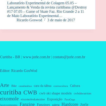
Laboratório Experimental de Colagem 05.05 –
Lançamento & Venda da revista curitibana @Destroy
#17 07.05 – Game of Skate Faz. Rio Grande 2 a 11
de Maio Laboratório Experimental…
Ricardo Goswod
3 de maio de 2017
Curitiba - BR | www.jorle.com.br | contato@jorle.com.br
Editor: Ricardo GosWod
Arte
cara da tábua
Cultura
Bike
caradatabua
contracultura
curitiba
CWB
cwb skt shape models
cwbsktwarriors
eixomole
Exposição
eixomoleskatezine
FacaCega
Fanzine
Hardcore
Jorle
Fanzines
galeria
facavocemesmo