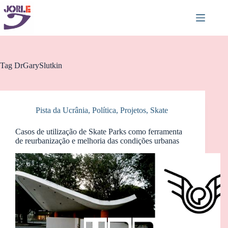
Pular
para
o
conteúdo
Tag
DrGarySlutkin
Pista da Ucrânia
,
Política
,
Projetos
,
Skate
Casos de utilização de Skate Parks como ferramenta
de reurbanização e melhoria das condições urbanas