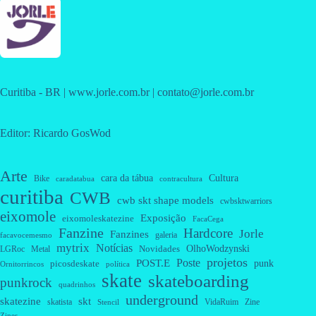
Curitiba - BR | www.jorle.com.br | contato@jorle.com.br
Editor: Ricardo GosWod
Arte
cara da tábua
Cultura
Bike
caradatabua
contracultura
curitiba
CWB
cwb skt shape models
cwbsktwarriors
eixomole
Exposição
eixomoleskatezine
FacaCega
Fanzine
Hardcore
Jorle
Fanzines
galeria
facavocemesmo
mytrix
Notícias
OlhoWodzynski
Novidades
Metal
LGRoc
projetos
Poste
POST.E
punk
picosdeskate
Ornitorrincos
política
skate
skateboarding
punkrock
quadrinhos
underground
skatezine
skt
skatista
VidaRuim
Zine
Stencil
Zines