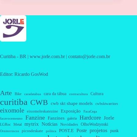
Curitiba - BR | www.jorle.com.br | contato@jorle.com.br
Editor: Ricardo GosWod
Arte
cara da tábua
Cultura
Bike
caradatabua
contracultura
curitiba
CWB
cwb skt shape models
cwbsktwarriors
eixomole
Exposição
eixomoleskatezine
FacaCega
Fanzine
Hardcore
Jorle
Fanzines
galeria
facavocemesmo
mytrix
Notícias
OlhoWodzynski
Novidades
Metal
LGRoc
projetos
Poste
POST.E
punk
picosdeskate
Ornitorrincos
política