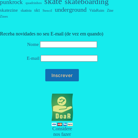
skate
skateboarding
punkrock
quadrinhos
underground
skatezine
skt
skatista
VidaRuim
Zine
Stencil
Zines
Receba novidades no seu E-mail (de vez em quando)
Nome
E-mail
Considere
nos fazer