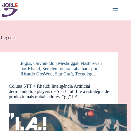
Pular
para
o
conteúdo
Tag
etica
Jogos
,
Ouvhinddoh Meshuggah Nashuvvah -
por Rhaud
,
Sem tempo pra trabalhar - por
Ricardo GosWod
,
Star Craft
,
Tecnologia
Coluna STT + Rhaud: Inteligência Artificial
derrotando top players de Star Craft II e a estratégia de
produzir mais trabalhadores. “gg” I.A.!