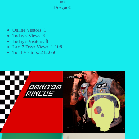
uma
Doação!!
1
Online Visitors:
9
Today's Views:
8
Today's Visitors:
1.108
Last 7 Days Views:
232.650
Total Visitors: