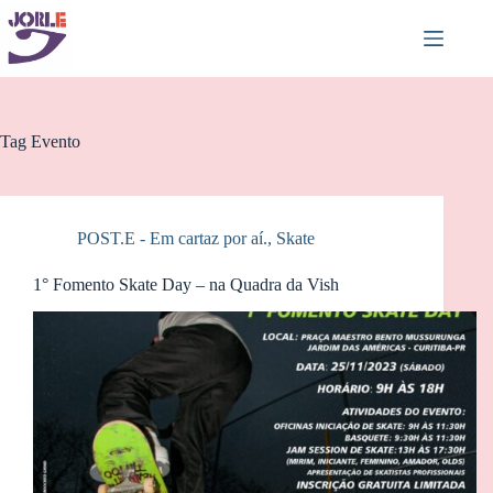
Pular
para
o
conteúdo
Tag
Evento
POST.E - Em cartaz por aí.
,
Skate
1° Fomento Skate Day – na Quadra da Vish