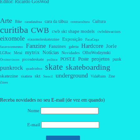
Editor: Ricardo GosWod
Arte
cara da tábua
Cultura
Bike
caradatabua
contracultura
curitiba
CWB
cwb skt shape models
cwbsktwarriors
eixomole
Exposição
eixomoleskatezine
FacaCega
Fanzine
Hardcore
Jorle
Fanzines
galeria
facavocemesmo
mytrix
Notícias
OlhoWodzynski
Novidades
Metal
LGRoc
projetos
Poste
POST.E
punk
picosdeskate
Ornitorrincos
política
skate
skateboarding
punkrock
quadrinhos
underground
skatezine
skt
skatista
VidaRuim
Zine
Stencil
Zines
Receba novidades no seu E-mail (de vez em quando)
Nome
E-mail