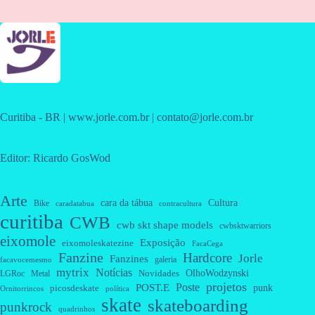
Curitiba - BR | www.jorle.com.br | contato@jorle.com.br
Editor: Ricardo GosWod
Arte
cara da tábua
Cultura
Bike
caradatabua
contracultura
curitiba
CWB
cwb skt shape models
cwbsktwarriors
eixomole
Exposição
eixomoleskatezine
FacaCega
Fanzine
Hardcore
Jorle
Fanzines
galeria
facavocemesmo
mytrix
Notícias
OlhoWodzynski
Novidades
Metal
LGRoc
projetos
Poste
POST.E
punk
picosdeskate
Ornitorrincos
política
skate
skateboarding
punkrock
quadrinhos