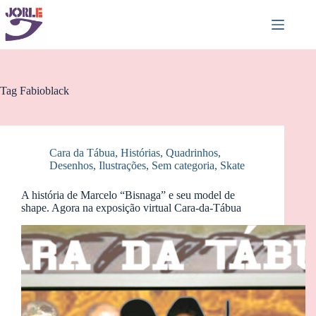
Pular
para
o
conteúdo
Tag
Fabioblack
Cara da Tábua
,
Histórias
,
Quadrinhos,
Desenhos, Ilustrações
,
Sem categoria
,
Skate
A história de Marcelo “Bisnaga” e seu model de
shape. Agora na exposição virtual Cara-da-Tábua