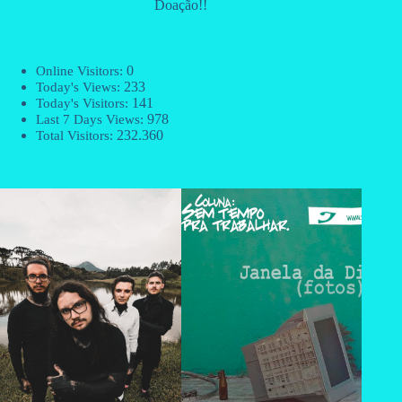
Doação!!
0
Online Visitors:
233
Today's Views:
141
Today's Visitors:
978
Last 7 Days Views:
232.360
Total Visitors: