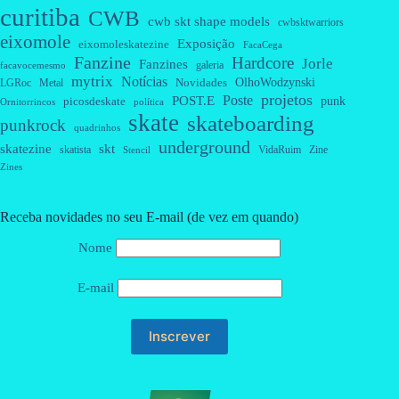
curitiba
CWB
cwb skt shape models
cwbsktwarriors
eixomole
Exposição
eixomoleskatezine
FacaCega
Fanzine
Hardcore
Jorle
Fanzines
galeria
facavocemesmo
mytrix
Notícias
OlhoWodzynski
Novidades
Metal
LGRoc
projetos
Poste
POST.E
punk
picosdeskate
Ornitorrincos
política
skate
skateboarding
punkrock
quadrinhos
underground
skatezine
skt
skatista
VidaRuim
Zine
Stencil
Zines
Receba novidades no seu E-mail (de vez em quando)
Nome
E-mail