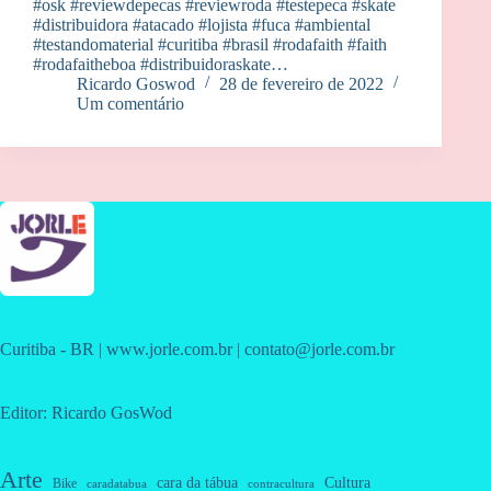
#osk #reviewdepecas #reviewroda #testepeca #skate
#distribuidora #atacado #lojista #fuca #ambiental
#testandomaterial #curitiba #brasil #rodafaith #faith
#rodafaitheboa #distribuidoraskate…
Ricardo Goswod
28 de fevereiro de 2022
Um comentário
Curitiba - BR | www.jorle.com.br | contato@jorle.com.br
Editor: Ricardo GosWod
Arte
cara da tábua
Cultura
Bike
caradatabua
contracultura