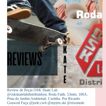
Review de Peças OSK Skate Lab
@oskskatelabdistribuidora. Roda Faith. 53mm. 100A.
Pista do Jardim Ambiental. Curitiba. Por Ricardo
Goswod Fuça @jorle.cwb @mytrix.skt @eixomole