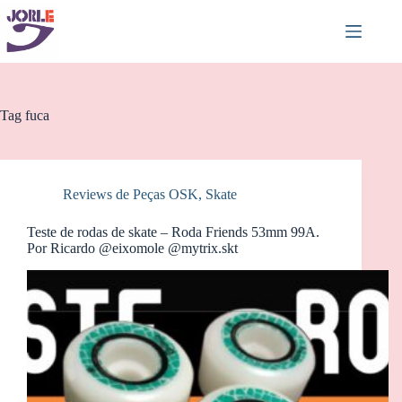
Pular
para
o
conteúdo
Tag
fuca
Reviews de Peças OSK
,
Skate
Teste de rodas de skate – Roda Friends 53mm 99A.
Por Ricardo @eixomole @mytrix.skt