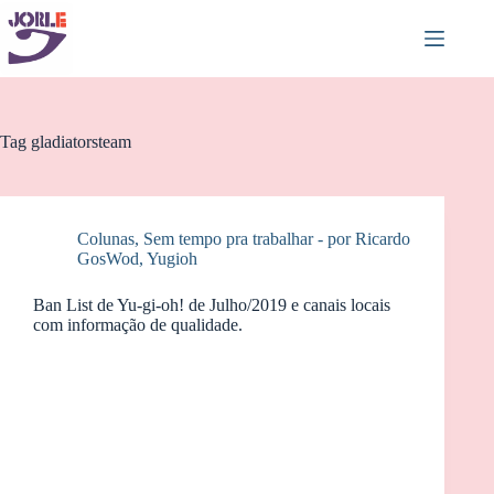
Pular
para
o
conteúdo
Tag
gladiatorsteam
Colunas
,
Sem tempo pra trabalhar - por Ricardo
GosWod
,
Yugioh
Ban List de Yu-gi-oh! de Julho/2019 e canais locais
com informação de qualidade.