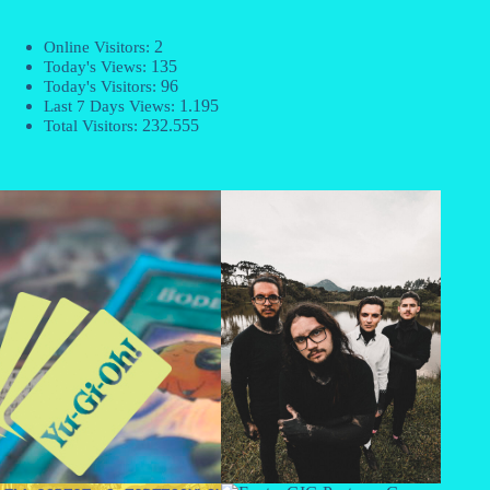
2
Online Visitors:
135
Today's Views:
96
Today's Visitors:
1.195
Last 7 Days Views:
232.555
Total Visitors: