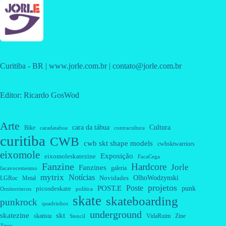
Curitiba - BR | www.jorle.com.br | contato@jorle.com.br
Editor: Ricardo GosWod
Arte
cara da tábua
Cultura
Bike
caradatabua
contracultura
curitiba
CWB
cwb skt shape models
cwbsktwarriors
eixomole
Exposição
eixomoleskatezine
FacaCega
Fanzine
Hardcore
Jorle
Fanzines
galeria
facavocemesmo
mytrix
Notícias
OlhoWodzynski
Novidades
Metal
LGRoc
projetos
Poste
POST.E
punk
picosdeskate
Ornitorrincos
política
skate
skateboarding
punkrock
quadrinhos
underground
skatezine
skt
skatista
VidaRuim
Zine
Stencil
Zines