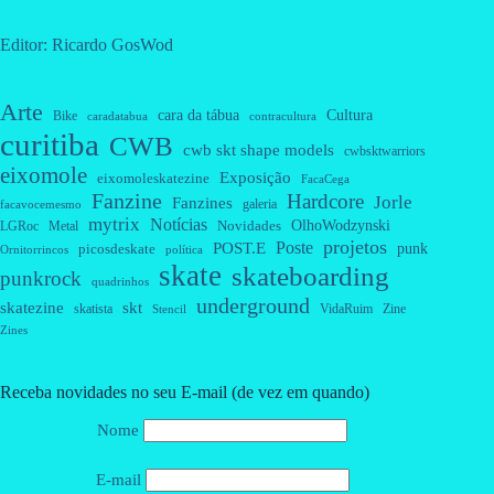
Editor: Ricardo GosWod
Arte
cara da tábua
Cultura
Bike
caradatabua
contracultura
curitiba
CWB
cwb skt shape models
cwbsktwarriors
eixomole
Exposição
eixomoleskatezine
FacaCega
Fanzine
Hardcore
Jorle
Fanzines
galeria
facavocemesmo
mytrix
Notícias
OlhoWodzynski
Novidades
Metal
LGRoc
projetos
Poste
POST.E
punk
picosdeskate
Ornitorrincos
política
skate
skateboarding
punkrock
quadrinhos
underground
skatezine
skt
skatista
VidaRuim
Zine
Stencil
Zines
Receba novidades no seu E-mail (de vez em quando)
Nome
E-mail