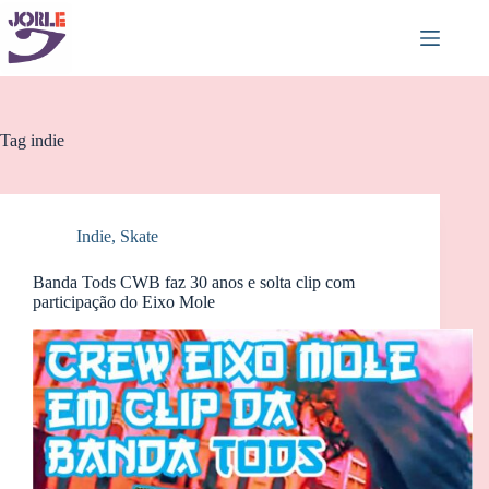
Pular
para
o
conteúdo
Tag
indie
Indie
,
Skate
Banda Tods CWB faz 30 anos e solta clip com
participação do Eixo Mole