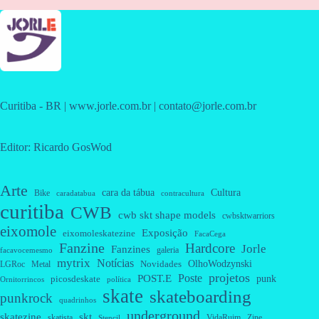
Curitiba - BR | www.jorle.com.br | contato@jorle.com.br
Editor: Ricardo GosWod
Arte
cara da tábua
Cultura
Bike
caradatabua
contracultura
curitiba
CWB
cwb skt shape models
cwbsktwarriors
eixomole
Exposição
eixomoleskatezine
FacaCega
Fanzine
Hardcore
Jorle
Fanzines
galeria
facavocemesmo
mytrix
Notícias
OlhoWodzynski
Novidades
Metal
LGRoc
projetos
Poste
POST.E
punk
picosdeskate
Ornitorrincos
política
skate
skateboarding
punkrock
quadrinhos
underground
skatezine
skt
skatista
VidaRuim
Zine
Stencil