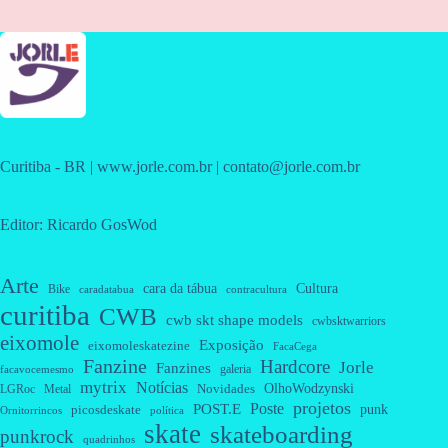
Curitiba - BR | www.jorle.com.br | contato@jorle.com.br
Editor: Ricardo GosWod
Arte
cara da tábua
Cultura
Bike
caradatabua
contracultura
curitiba
CWB
cwb skt shape models
cwbsktwarriors
eixomole
Exposição
eixomoleskatezine
FacaCega
Fanzine
Hardcore
Jorle
Fanzines
galeria
facavocemesmo
mytrix
Notícias
OlhoWodzynski
Novidades
Metal
LGRoc
projetos
Poste
POST.E
punk
picosdeskate
Ornitorrincos
política
skate
skateboarding
punkrock
quadrinhos