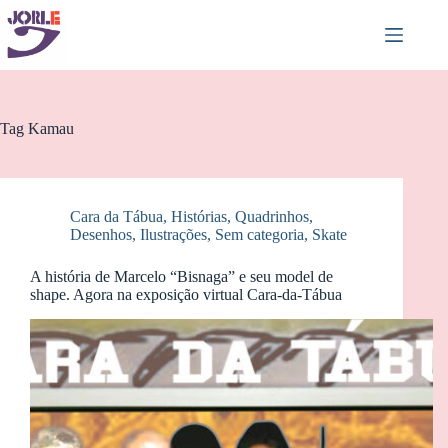
Pular
para
o
conteúdo
Tag
Kamau
Cara da Tábua
,
Histórias
,
Quadrinhos,
Desenhos, Ilustrações
,
Sem categoria
,
Skate
A história de Marcelo “Bisnaga” e seu model de
shape. Agora na exposição virtual Cara-da-Tábua