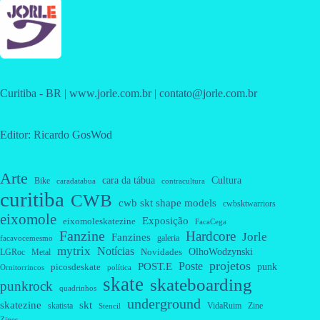
Curitiba - BR | www.jorle.com.br | contato@jorle.com.br
Editor: Ricardo GosWod
Arte
cara da tábua
Cultura
Bike
caradatabua
contracultura
curitiba
CWB
cwb skt shape models
cwbsktwarriors
eixomole
Exposição
eixomoleskatezine
FacaCega
Fanzine
Hardcore
Jorle
Fanzines
galeria
facavocemesmo
mytrix
Notícias
OlhoWodzynski
Novidades
Metal
LGRoc
projetos
Poste
POST.E
punk
picosdeskate
Ornitorrincos
política
skate
skateboarding
punkrock
quadrinhos
underground
skatezine
skt
skatista
VidaRuim
Zine
Stencil
Zines