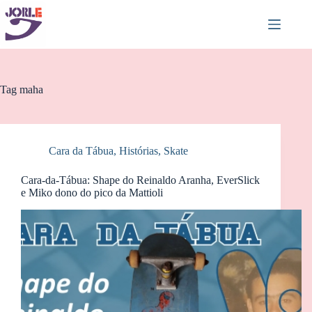
Pular
para
o
conteúdo
Tag
maha
Cara da Tábua
,
Histórias
,
Skate
Cara-da-Tábua: Shape do Reinaldo Aranha, EverSlick
e Miko dono do pico da Mattioli