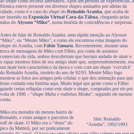
ao
shape
como recurso alternativo. Após um período de experiências, a
fórmica esteve presente em diversos
shapes
assinados por atletas da
cidade, como é o caso do
shape
do
Reinaldo Aranha
, que acaba de
ser inserido na
Exposição Virtual Cara-da-Tábua
, chegando pelas
mãos do
Alysson “Miko”
, numa história de coincidências e surpresas.
Antes de falar de Reinaldo Aranha, uma rápida menção ao Alysson
“Miko”, ou “Mestre Miko”, e como ele encontrou estas imagens do
shape
do Aranha, com
Fábio Tamaru
. Recentemente, durante uma
troca de mensagens de Miko com Fábio, por conta de assuntos
comerciais da vida, ambos descobriram que haviam andado de
skate
e
o rapaz mostrou fotos de seu antigo
skate
que, surpreendentemente, era
um skate bem característico da época e com com um
shape
‘
everslick
‘
do Reinaldo Aranha, modelo do ano de 92/93. Mestre Miko logo
mostrou as fotos aos amigos pelo celular, o que deu animação para que
fosse contada esta história aqui. Muito legal que gente como o Fábio
guarde certas relíquias como este
skate
e
shape
, comprados por ele por
volta de 1996 – “
shape Maha e rodinhas Moska
“, segundo ele mesmo
conta.
Miko era morador do mesmo bairro de
Reinaldo, e eram amigos e parceiros de
Sktr: Reinaldo
rolê de skate. O Miko era o “dono” do
“Aranha”, 1992/1993
pico da Mattioli, por ser praticamente
vizinho do ‘
spot
‘. O lugar era uma oficina com pátio coberto em que se