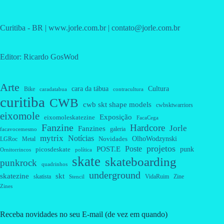
Curitiba - BR | www.jorle.com.br | contato@jorle.com.br
Editor: Ricardo GosWod
Arte
cara da tábua
Cultura
Bike
caradatabua
contracultura
curitiba
CWB
cwb skt shape models
cwbsktwarriors
eixomole
Exposição
eixomoleskatezine
FacaCega
Fanzine
Hardcore
Jorle
Fanzines
galeria
facavocemesmo
mytrix
Notícias
OlhoWodzynski
Novidades
Metal
LGRoc
projetos
Poste
POST.E
punk
picosdeskate
Ornitorrincos
política
skate
skateboarding
punkrock
quadrinhos
underground
skatezine
skt
skatista
VidaRuim
Zine
Stencil
Zines
Receba novidades no seu E-mail (de vez em quando)