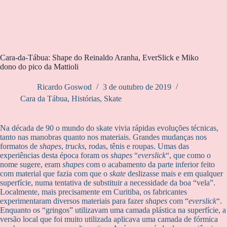
Cara-da-Tábua: Shape do Reinaldo Aranha, EverSlick e Miko
dono do pico da Mattioli
Ricardo Goswod
3 de outubro de 2019
Cara da Tábua
,
Histórias
,
Skate
Na década de 90 o mundo do skate vivia rápidas evoluções técnicas,
tanto nas manobras quanto nos materiais. Grandes mudanças nos
formatos de
shapes
,
trucks
, rodas, tênis e roupas. Umas das
experiências desta época foram os
shapes
“
everslick
“, que como o
nome sugere, eram
shapes
com o acabamento da parte inferior feito
com material que fazia com que o
skate
deslizasse mais e em qualquer
superfície, numa tentativa de substituir a necessidade da boa “vela”.
Localmente, mais precisamente em Curitiba, os fabricantes
experimentaram diversos materiais para fazer
shapes
com “
everslick
“.
Enquanto os “gringos” utilizavam uma camada plástica na superfície, a
versão local que foi muito utilizada aplicava uma camada de fórmica