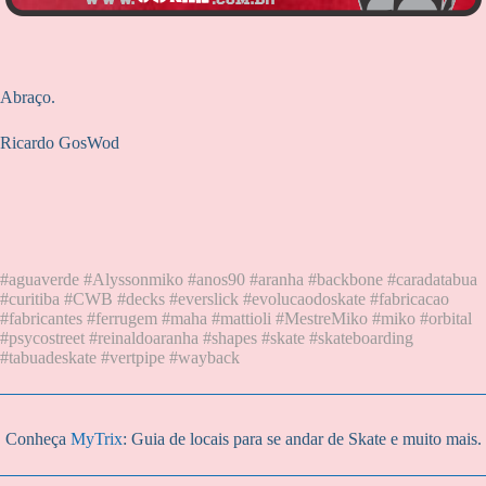
Abraço.
Ricardo GosWod
#aguaverde #Alyssonmiko #anos90 #aranha #backbone #caradatabua
#curitiba #CWB #decks #everslick #evolucaodoskate #fabricacao
#fabricantes #ferrugem #maha #mattioli #MestreMiko #miko #orbital
#psycostreet #reinaldoaranha #shapes #skate #skateboarding
#tabuadeskate #vertpipe #wayback
Conheça
MyTrix
: Guia de locais para se andar de Skate e muito mais.