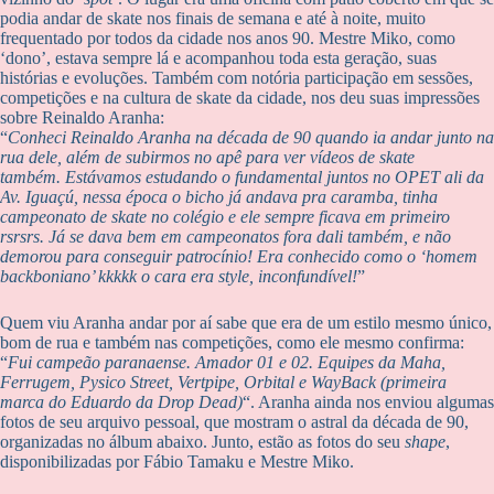
podia andar de skate nos finais de semana e até à noite, muito
frequentado por todos da cidade nos anos 90. Mestre Miko, como
‘dono’, estava sempre lá e acompanhou toda esta geração, suas
histórias e evoluções. Também com notória participação em sessões,
competições e na cultura de skate da cidade, nos deu suas impressões
sobre Reinaldo Aranha:
“
Conheci Reinaldo Aranha na década de 90 quando ia andar junto na
rua dele, além de subirmos no apê para ver vídeos de skate
também. Estávamos estudando o fundamental juntos no OPET ali da
Av. Iguaçú, nessa época o bicho já andava pra caramba, tinha
campeonato de skate no colégio e ele sempre ficava em primeiro
rsrsrs. Já se dava bem em campeonatos fora dali também, e não
demorou para conseguir patrocínio! Era conhecido como o ‘homem
backboniano’ kkkkk o cara era style, inconfundível!
”
Quem viu Aranha andar por aí sabe que era de um estilo mesmo único,
bom de rua e também nas competições, como ele mesmo confirma:
“
Fui campeão paranaense. Amador 01 e 02. Equipes da Maha,
Ferrugem, Pysico Street, Vertpipe, Orbital e WayBack (primeira
marca do Eduardo da Drop Dead)
“. Aranha ainda nos enviou algumas
fotos de seu arquivo pessoal, que mostram o astral da década de 90,
organizadas no álbum abaixo. Junto, estão as fotos do seu
shape
,
disponibilizadas por Fábio Tamaku e Mestre Miko.