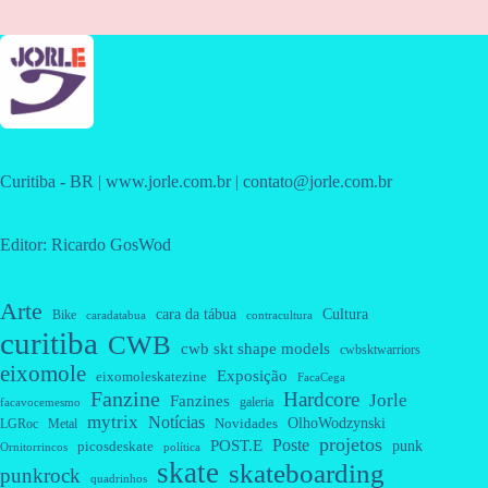
Curitiba - BR | www.jorle.com.br | contato@jorle.com.br
Editor: Ricardo GosWod
Arte
cara da tábua
Cultura
Bike
caradatabua
contracultura
curitiba
CWB
cwb skt shape models
cwbsktwarriors
eixomole
Exposição
eixomoleskatezine
FacaCega
Fanzine
Hardcore
Jorle
Fanzines
galeria
facavocemesmo
mytrix
Notícias
OlhoWodzynski
Novidades
Metal
LGRoc
projetos
Poste
POST.E
punk
picosdeskate
Ornitorrincos
política
skate
skateboarding
punkrock
quadrinhos