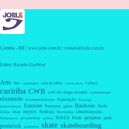
Curitiba - BR | www.jorle.com.br | contato@jorle.com.br
Editor: Ricardo GosWod
Arte
cara da tábua
Cultura
Bike
caradatabua
contracultura
curitiba
CWB
cwb skt shape models
cwbsktwarriors
eixomole
Exposição
eixomoleskatezine
FacaCega
Fanzine
Hardcore
Jorle
Fanzines
galeria
facavocemesmo
mytrix
Notícias
OlhoWodzynski
Novidades
Metal
LGRoc
projetos
Poste
POST.E
punk
picosdeskate
Ornitorrincos
política
skate
skateboarding
punkrock
quadrinhos