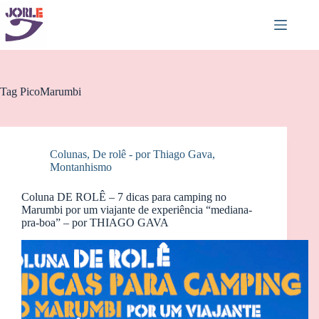
Pular
para
o
conteúdo
Tag
PicoMarumbi
Colunas
,
De rolê - por Thiago Gava
,
Montanhismo
Coluna DE ROLÊ – 7 dicas para camping no
Marumbi por um viajante de experiência “mediana-
pra-boa” – por THIAGO GAVA