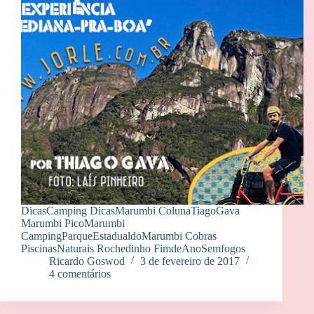
DicasCamping DicasMarumbi ColunaTiagoGava
Marumbi PicoMarumbi
CampingParqueEstadualdoMarumbi Cobras
PiscinasNaturais Rochedinho FimdeAnoSemfogos
Ricardo Goswod
3 de fevereiro de 2017
4 comentários