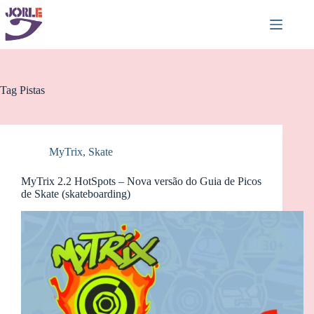
Pular
para
o
conteúdo
Tag
Pistas
MyTrix
,
Skate
MyTrix 2.2 HotSpots – Nova versão do Guia de Picos
de Skate (skateboarding)