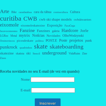
Arte
cara da tábua
Cultura
Bike
caradatabua
contracultura
curitiba
CWB
cwb skt shape models
cwbsktwarriors
eixomole
Exposição
eixomoleskatezine
FacaCega
Fanzine
Hardcore
Jorle
Fanzines
galeria
facavocemesmo
mytrix
Notícias
OlhoWodzynski
Novidades
Metal
LGRoc
projetos
Poste
POST.E
punk
picosdeskate
Ornitorrincos
política
skate
skateboarding
punkrock
quadrinhos
underground
skatezine
skt
skatista
VidaRuim
Zine
Stencil
Zines
Receba novidades no seu E-mail (de vez em quando)
Nome
E-mail