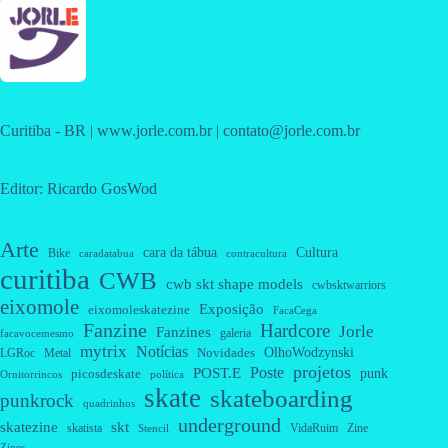
Curitiba - BR | www.jorle.com.br | contato@jorle.com.br
Editor: Ricardo GosWod
Arte
cara da tábua
Cultura
Bike
caradatabua
contracultura
curitiba
CWB
cwb skt shape models
cwbsktwarriors
eixomole
Exposição
eixomoleskatezine
FacaCega
Fanzine
Hardcore
Jorle
Fanzines
galeria
facavocemesmo
mytrix
Notícias
OlhoWodzynski
Novidades
Metal
LGRoc
projetos
Poste
POST.E
punk
picosdeskate
Ornitorrincos
política
skate
skateboarding
punkrock
quadrinhos
underground
skatezine
skt
skatista
VidaRuim
Zine
Stencil
Zines