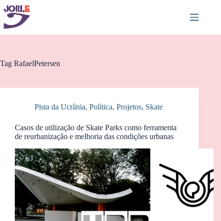
Pular
para
o
conteúdo
Tag
RafaelPetersen
Pista da Ucrânia
,
Política
,
Projetos
,
Skate
Casos de utilização de Skate Parks como ferramenta
de reurbanização e melhoria das condições urbanas