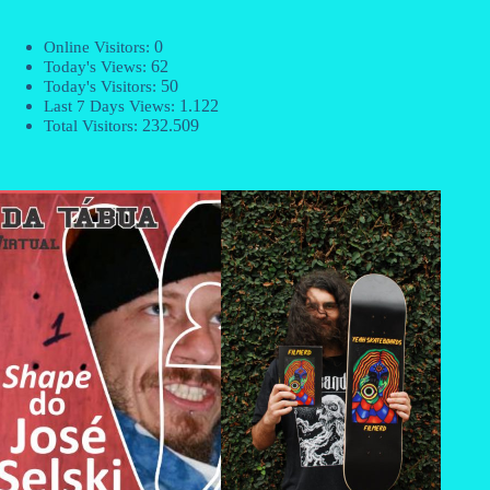
0
Online Visitors:
62
Today's Views:
50
Today's Visitors:
1.122
Last 7 Days Views:
232.509
Total Visitors: