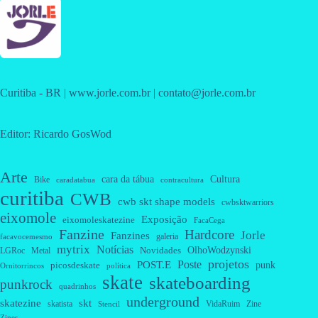
Curitiba - BR | www.jorle.com.br | contato@jorle.com.br
Editor: Ricardo GosWod
Arte
cara da tábua
Cultura
Bike
caradatabua
contracultura
curitiba
CWB
cwb skt shape models
cwbsktwarriors
eixomole
Exposição
eixomoleskatezine
FacaCega
Fanzine
Hardcore
Jorle
Fanzines
galeria
facavocemesmo
mytrix
Notícias
OlhoWodzynski
Novidades
Metal
LGRoc
projetos
Poste
POST.E
punk
picosdeskate
Ornitorrincos
política
skate
skateboarding
punkrock
quadrinhos
underground
skatezine
skt
skatista
VidaRuim
Zine
Stencil
Zines