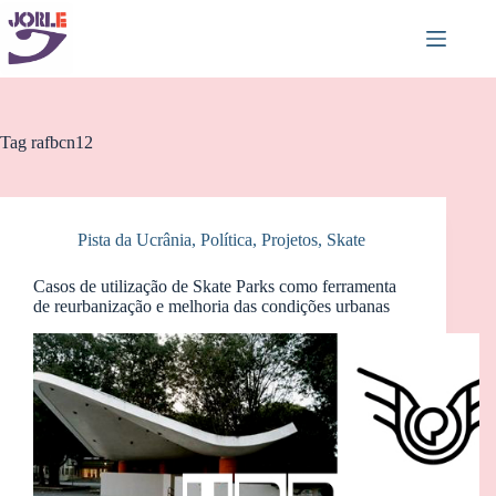
Pular
para
o
conteúdo
Tag
rafbcn12
Pista da Ucrânia
,
Política
,
Projetos
,
Skate
Casos de utilização de Skate Parks como ferramenta
de reurbanização e melhoria das condições urbanas