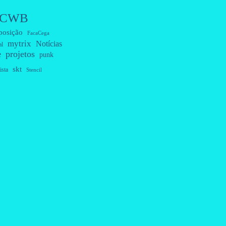
CWB
posição
FacaCega
mytrix
Notícias
al
projetos
e
punk
skt
ista
Stencil