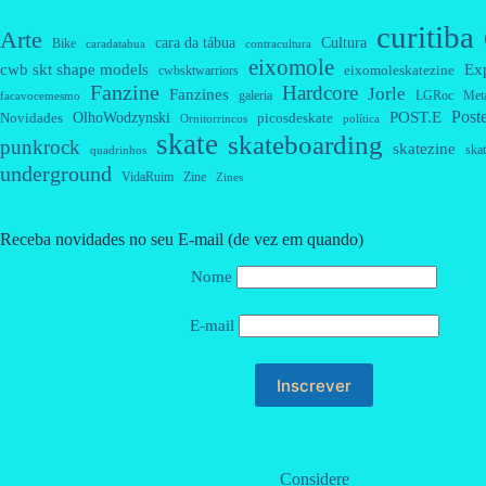
curitiba
Arte
cara da tábua
Cultura
Bike
caradatabua
contracultura
eixomole
cwb skt shape models
Ex
eixomoleskatezine
cwbsktwarriors
Fanzine
Hardcore
Jorle
Fanzines
galeria
Met
LGRoc
facavocemesmo
Post
OlhoWodzynski
POST.E
Novidades
picosdeskate
Ornitorrincos
política
skate
skateboarding
punkrock
skatezine
skat
quadrinhos
underground
VidaRuim
Zine
Zines
Receba novidades no seu E-mail (de vez em quando)
Nome
E-mail
Considere