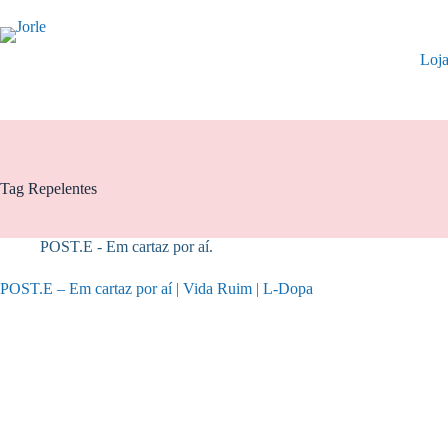
Pular
para
o
Loj
conteúdo
Tag
Repelentes
POST.E - Em cartaz por aí.
POST.E – Em cartaz por aí | Vida Ruim | L-Dopa