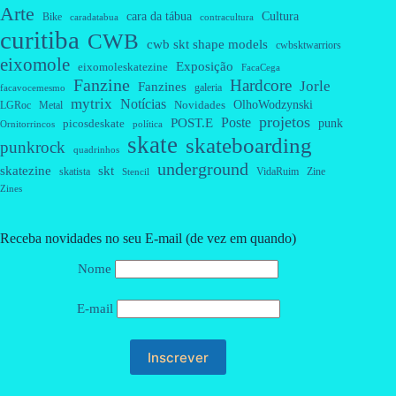
Arte
cara da tábua
Cultura
Bike
caradatabua
contracultura
curitiba
CWB
cwb skt shape models
cwbsktwarriors
eixomole
Exposição
eixomoleskatezine
FacaCega
Fanzine
Hardcore
Jorle
Fanzines
galeria
facavocemesmo
mytrix
Notícias
OlhoWodzynski
Novidades
Metal
LGRoc
projetos
Poste
POST.E
punk
picosdeskate
Ornitorrincos
política
skate
skateboarding
punkrock
quadrinhos
underground
skatezine
skt
skatista
VidaRuim
Zine
Stencil
Zines
Receba novidades no seu E-mail (de vez em quando)
Nome
E-mail