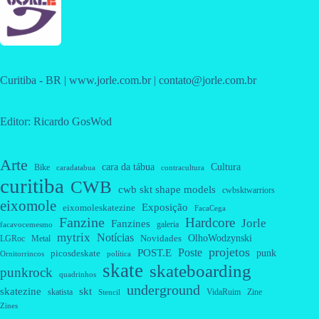
Curitiba - BR | www.jorle.com.br | contato@jorle.com.br
Editor: Ricardo GosWod
Arte
cara da tábua
Cultura
Bike
caradatabua
contracultura
curitiba
CWB
cwb skt shape models
cwbsktwarriors
eixomole
Exposição
eixomoleskatezine
FacaCega
Fanzine
Hardcore
Jorle
Fanzines
galeria
facavocemesmo
mytrix
Notícias
OlhoWodzynski
Novidades
Metal
LGRoc
projetos
Poste
POST.E
punk
picosdeskate
Ornitorrincos
política
skate
skateboarding
punkrock
quadrinhos
underground
skatezine
skt
skatista
VidaRuim
Zine
Stencil
Zines