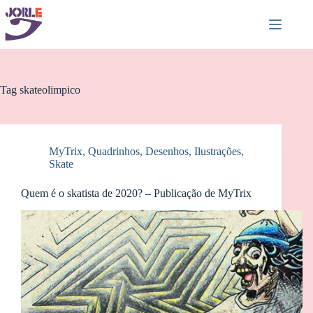
Pular
para
o
conteúdo
Tag
skateolimpico
MyTrix
,
Quadrinhos, Desenhos, Ilustrações
,
Skate
Quem é o skatista de 2020? – Publicação de MyTrix