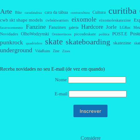
curitiba
Arte
cara da tábua
Cultura
Bike
caradatabua
contracultura
eixomole
cwb skt shape models
Ex
eixomoleskatezine
cwbsktwarriors
Fanzine
Hardcore
Jorle
Fanzines
galeria
Met
LGRoc
facavocemesmo
Post
OlhoWodzynski
POST.E
Novidades
picosdeskate
Ornitorrincos
política
skate
skateboarding
punkrock
skatezine
skat
quadrinhos
underground
VidaRuim
Zine
Zines
Receba novidades no seu E-mail (de vez em quando)
Nome
E-mail
Considere