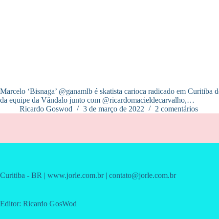
Marcelo ‘Bisnaga’ @ganamlb é skatista carioca radicado em Curitiba des
da equipe da Vândalo junto com @ricardomacieldecarvalho,…
Ricardo Goswod
3 de março de 2022
2 comentários
Curitiba - BR | www.jorle.com.br | contato@jorle.com.br
Editor: Ricardo GosWod