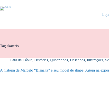
Pular
para
o
Loj
conteúdo
Tag
skaterio
Cara da Tábua
,
Histórias
,
Quadrinhos, Desenhos, Ilustrações
,
Se
A história de Marcelo “Bisnaga” e seu model de shape. Agora na expos