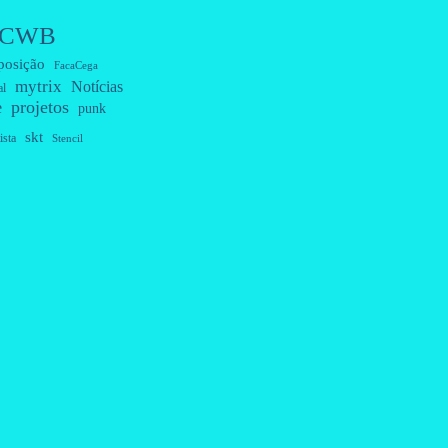
CWB
posição
FacaCega
mytrix
Notícias
al
projetos
e
punk
skt
ista
Stencil