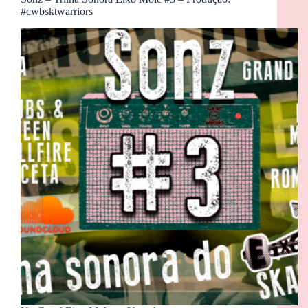
#cwbsktwarriors