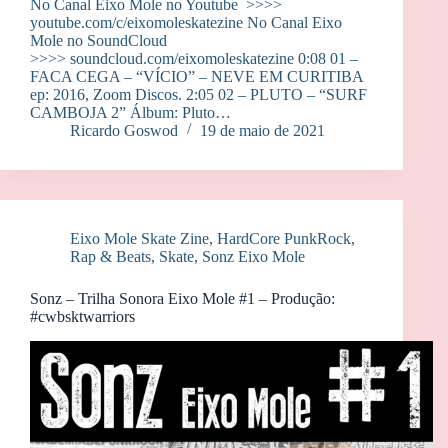
No Canal Eixo Mole no Youtube >>>>
youtube.com/c/eixomoleskatezine No Canal Eixo
Mole no SoundCloud
>>>> soundcloud.com/eixomoleskatezine 0:08 01 –
FACA CEGA – “VÍCIO” – NEVE EM CURITIBA
ep: 2016, Zoom Discos. 2:05 02 – PLUTO – “SURF
CAMBOJA 2” Álbum: Pluto…
Ricardo Goswod
19 de maio de 2021
Eixo Mole Skate Zine
,
HardCore PunkRock
,
Rap & Beats
,
Skate
,
Sonz Eixo Mole
Sonz – Trilha Sonora Eixo Mole #1 – Produção:
#cwbsktwarriors