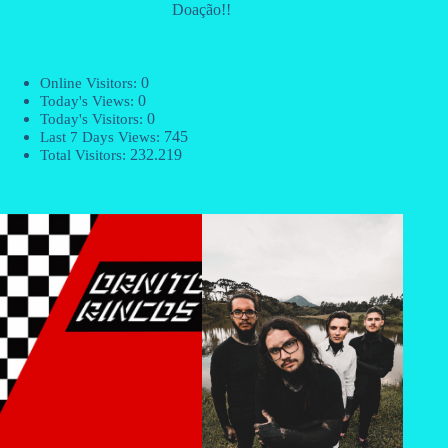
Doação!!
0
Online Visitors:
0
Today's Views:
0
Today's Visitors:
745
Last 7 Days Views:
232.219
Total Visitors: