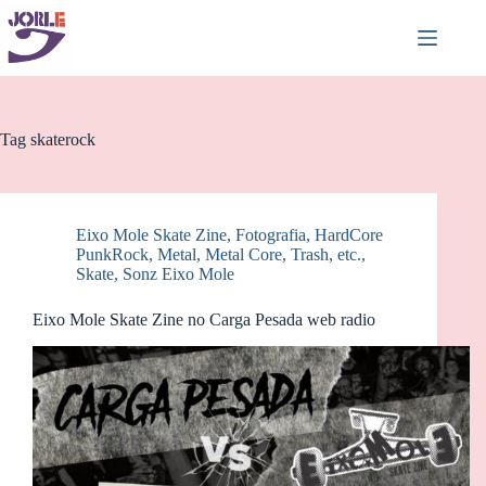
Pular
para
o
conteúdo
Tag
skaterock
Eixo Mole Skate Zine
,
Fotografia
,
HardCore
PunkRock
,
Metal, Metal Core, Trash, etc.
,
Skate
,
Sonz Eixo Mole
Eixo Mole Skate Zine no Carga Pesada web radio