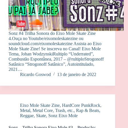
Sonz #4 Trilha Sonora do Eixo Mole Skate Zine
4.Ouça no Youtube/eixomoleskatezine ou
soundcloud.com/eixomoleskatezine Assista ao Eixo
Mole Skate Zine! Se inscreva no Canal! Eixo Mole
Tema, Johan WodzynskiRultiplo “Underrated”,
Combustão Espontânea, 2017 – @rultiploStrogonoff
Satânico “Strogonoff Satânico”, Autointitulado,
2021…
Ricardo Goswod
13 de janeiro de 2022
Eixo Mole Skate Zine
,
HardCore PunkRock
,
Metal, Metal Core, Trash, etc.
,
Rap & Beats
,
Reggae
,
Skate
,
Sonz Eixo Mole
Sonz – Trilha Sonora Eixo Mole #3 – Produção: