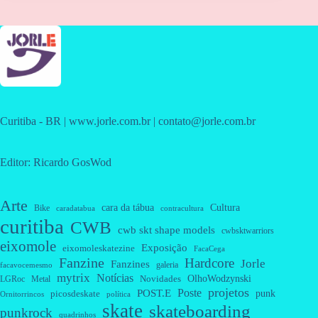
Curitiba - BR | www.jorle.com.br | contato@jorle.com.br
Editor: Ricardo GosWod
Arte
cara da tábua
Cultura
Bike
caradatabua
contracultura
curitiba
CWB
cwb skt shape models
cwbsktwarriors
eixomole
Exposição
eixomoleskatezine
FacaCega
Fanzine
Hardcore
Jorle
Fanzines
galeria
facavocemesmo
mytrix
Notícias
OlhoWodzynski
Novidades
Metal
LGRoc
projetos
Poste
POST.E
punk
picosdeskate
Ornitorrincos
política
skate
skateboarding
punkrock
quadrinhos