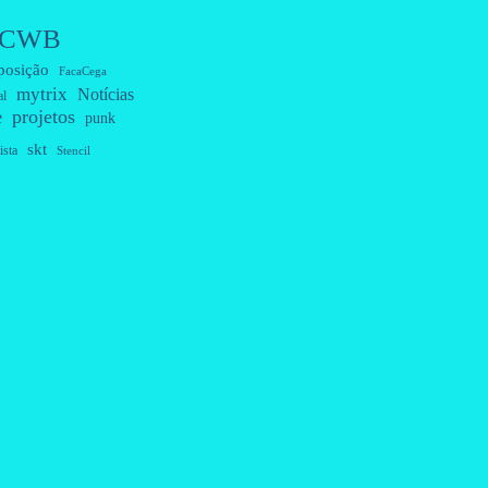
CWB
posição
FacaCega
mytrix
Notícias
al
projetos
e
punk
skt
ista
Stencil