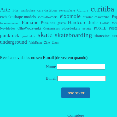
curitiba
Arte
cara da tábua
Cultura
Bike
caradatabua
contracultura
eixomole
cwb skt shape models
Ex
eixomoleskatezine
cwbsktwarriors
Fanzine
Hardcore
Jorle
Fanzines
galeria
Met
LGRoc
facavocemesmo
Post
OlhoWodzynski
POST.E
Novidades
picosdeskate
Ornitorrincos
política
skate
skateboarding
punkrock
skatezine
skat
quadrinhos
underground
VidaRuim
Zine
Zines
Receba novidades no seu E-mail (de vez em quando)
Nome
E-mail
Considere