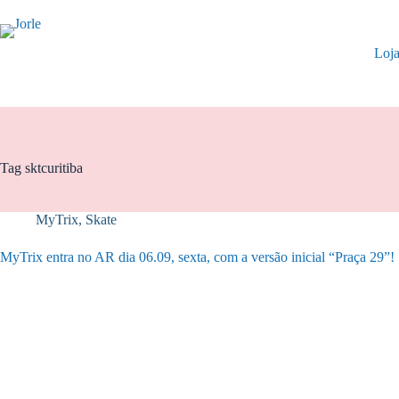
Pular
para
o
Loj
conteúdo
Tag
sktcuritiba
MyTrix
,
Skate
MyTrix entra no AR dia 06.09, sexta, com a versão inicial “Praça 29”!