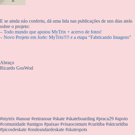
E se ainda náo conferiu, dá uma lida nas publicações de uns dias atrás
sobre o projeto:
–
Todo mundo que apoiou MyTrix + acervo de fotos!
–
Novo Projeto em Jorle: MyTrix!!!! e a etapa “Fabricando Imagens”
Abraço
Ricardo GosWod
#mytrix #tanoar #entranoar #skate #skateboarding #praca29 #apoio
#comunidade #amigos #paixao #visaocomum #curitiba #sktcuritiba
#picosdeskate #ondeandardeskate #skatespots