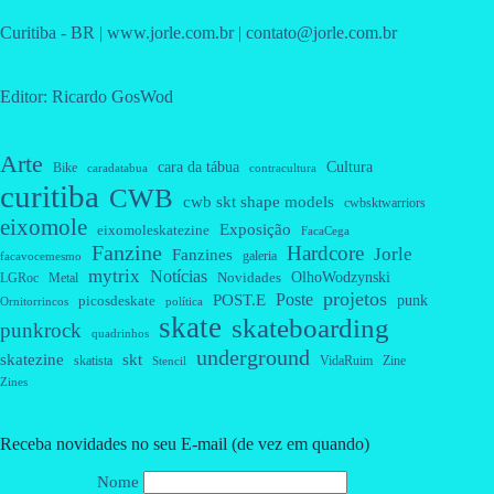
Curitiba - BR | www.jorle.com.br | contato@jorle.com.br
Editor: Ricardo GosWod
Arte
cara da tábua
Cultura
Bike
caradatabua
contracultura
curitiba
CWB
cwb skt shape models
cwbsktwarriors
eixomole
Exposição
eixomoleskatezine
FacaCega
Fanzine
Hardcore
Jorle
Fanzines
galeria
facavocemesmo
mytrix
Notícias
OlhoWodzynski
Novidades
Metal
LGRoc
projetos
Poste
POST.E
punk
picosdeskate
Ornitorrincos
política
skate
skateboarding
punkrock
quadrinhos
underground
skatezine
skt
skatista
VidaRuim
Zine
Stencil
Zines
Receba novidades no seu E-mail (de vez em quando)
Nome