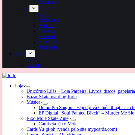
Colunistas
+
VEGs
Tecnologia
Política
Histórias
Filosofia
Feminismo
Ambiental
Jorle?
Jorle?
Contato
Loja
Unicórnio Lilás – Loja Parceira: Livros, discos, papelaria
Bazar Skateboarding Jorle
Música
Demo Pra Saigon – Đại đội và Chiến thuật Tác c
EP Digital “Soul Painted Blvck” – Murder Me Sl
Eixo Mole Skate Zine
Camiseta Eixo Mole
Cards Yu-gi-oh (venda pelo site mypcards.com)
Livros, Revistas, Quadrinhos