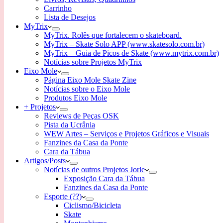
Carrinho
Lista de Desejos
MyTrix
MyTrix. Rolês que fortalecem o skateboard.
MyTrix – Skate Solo APP (www.skatesolo.com.br)
MyTrix – Guia de Picos de Skate (www.mytrix.com.br)
Notícias sobre Projetos MyTrix
Eixo Mole
Página Eixo Mole Skate Zine
Notícias sobre o Eixo Mole
Produtos Eixo Mole
+ Projetos
Reviews de Peças OSK
Pista da Ucrânia
WEW Artes – Serviços e Projetos Gráficos e Visuais
Fanzines da Casa da Ponte
Cara da Tábua
Artigos/Posts
Notícias de outros Projetos Jorle
Exposição Cara da Tábua
Fanzines da Casa da Ponte
Esporte (??)
Ciclismo/Bicicleta
Skate