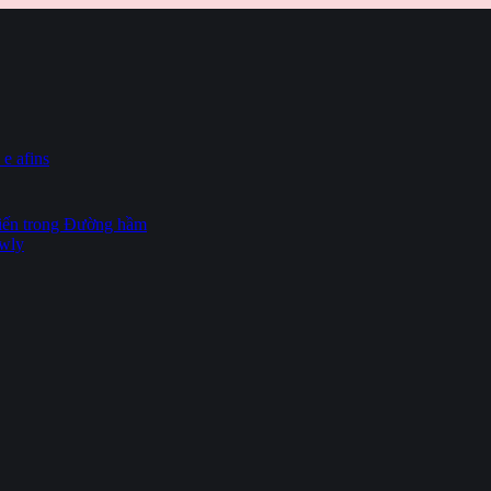
 e afins
hiến trong Đường hầm
owly