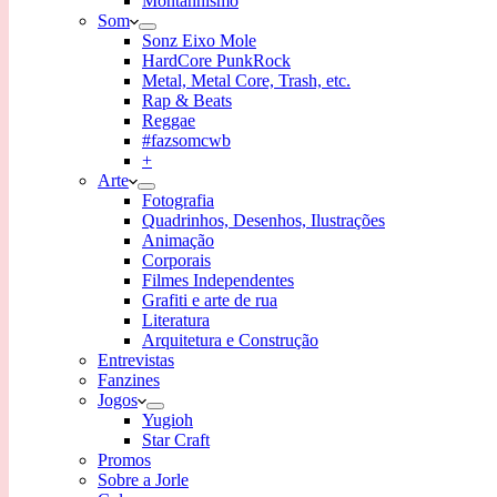
Montanhismo
Som
Sonz Eixo Mole
HardCore PunkRock
Metal, Metal Core, Trash, etc.
Rap & Beats
Reggae
#fazsomcwb
+
Arte
Fotografia
Quadrinhos, Desenhos, Ilustrações
Animação
Corporais
Filmes Independentes
Grafiti e arte de rua
Literatura
Arquitetura e Construção
Entrevistas
Fanzines
Jogos
Yugioh
Star Craft
Promos
Sobre a Jorle