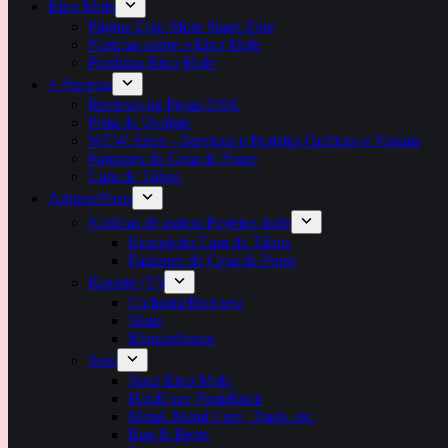
Eixo Mole
Página Eixo Mole Skate Zine
Notícias sobre o Eixo Mole
Produtos Eixo Mole
+ Projetos
Reviews de Peças OSK
Pista da Ucrânia
WEW Artes – Serviços e Projetos Gráficos e Visuais
Fanzines da Casa da Ponte
Cara da Tábua
Artigos/Posts
Notícias de outros Projetos Jorle
Exposição Cara da Tábua
Fanzines da Casa da Ponte
Esporte (??)
Ciclismo/Bicicleta
Skate
Montanhismo
Som
Sonz Eixo Mole
HardCore PunkRock
Metal, Metal Core, Trash, etc.
Rap & Beats