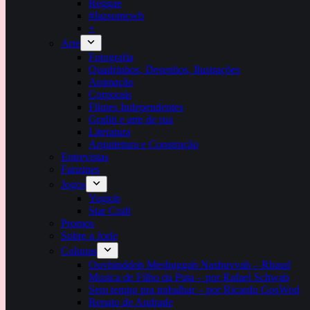
Reggae
#fazsomcwb
+
Arte
Fotografia
Quadrinhos, Desenhos, Ilustrações
Animação
Corporais
Filmes Independentes
Grafiti e arte de rua
Literatura
Arquitetura e Construção
Entrevistas
Fanzines
Jogos
Yugioh
Star Craft
Promos
Sobre a Jorle
Colunas
Ouvhinddoh Meshuggah Nashuvvah – Rhaud
Musica de Filho da Puta – por Rafael Schwab
Sem tempo pra trabalhar – por Ricardo GosWod
Renato de Andrade