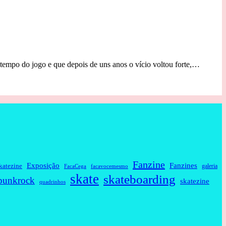
m tempo do jogo e que depois de uns anos o vício voltou forte,…
Fanzine
Fanzines
Exposição
katezine
galeria
FacaCega
facavocemesmo
skate
skateboarding
punkrock
skatezine
quadrinhos