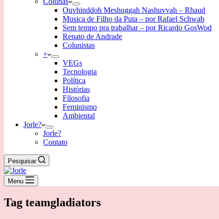
Colunas
Ouvhinddoh Meshuggah Nashuvvah – Rhaud
Musica de Filho da Puta – por Rafael Schwab
Sem tempo pra trabalhar – por Ricardo GosWod
Renato de Andrade
Colunistas
+
VEGs
Tecnologia
Política
Histórias
Filosofia
Feminismo
Ambiental
Jorle?
Jorle?
Contato
Pesquisar
Menu
Tag
teamgladiators