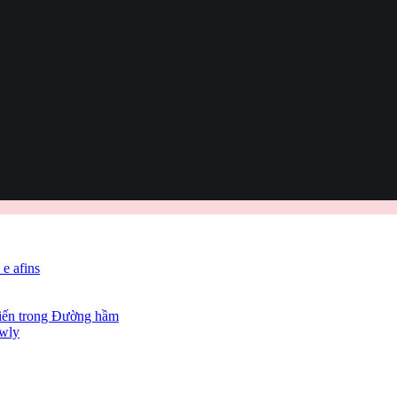
 e afins
hiến trong Đường hầm
owly