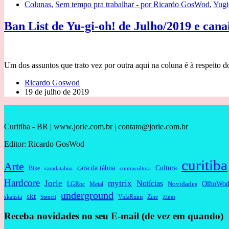
Colunas
,
Sem tempo pra trabalhar - por Ricardo GosWod
,
Yugi
Ban List de Yu-gi-oh! de Julho/2019 e cana
Um dos assuntos que trato vez por outra aqui na coluna é à respeito d
Ricardo Goswod
19 de julho de 2019
Curitiba - BR | www.jorle.com.br | contato@jorle.com.br
Editor: Ricardo GosWod
curitiba
Arte
cara da tábua
Cultura
Bike
caradatabua
contracultura
Hardcore
Jorle
mytrix
Notícias
OlhoWod
Novidades
Metal
LGRoc
underground
skt
skatista
VidaRuim
Zine
Stencil
Zines
Receba novidades no seu E-mail (de vez em quando)