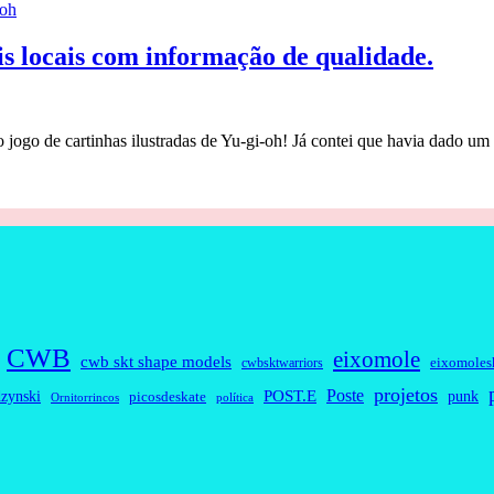
oh
is locais com informação de qualidade.
o jogo de cartinhas ilustradas de Yu-gi-oh! Já contei que havia dado u
CWB
eixomole
cwb skt shape models
eixomoles
cwbsktwarriors
projetos
Poste
zynski
POST.E
punk
picosdeskate
Ornitorrincos
política