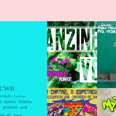
CWB
posição
FacaCega
mytrix
Notícias
al
projetos
e
punk
skt
ista
Stencil