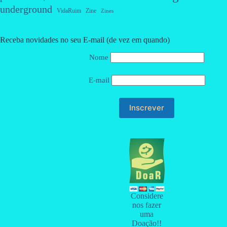
underground
VidaRuim
Zine
Zines
Receba novidades no seu E-mail (de vez em quando)
Nome
E-mail
Considere
nos fazer
uma
Doação!!