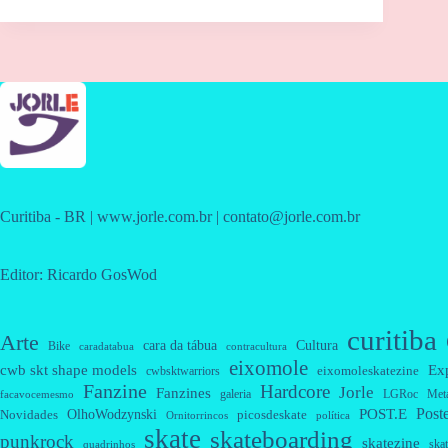
Curitiba - BR | www.jorle.com.br | contato@jorle.com.br
Editor: Ricardo GosWod
curitiba
Arte
cara da tábua
Cultura
Bike
caradatabua
contracultura
eixomole
cwb skt shape models
Ex
eixomoleskatezine
cwbsktwarriors
Fanzine
Hardcore
Jorle
Fanzines
galeria
Met
LGRoc
facavocemesmo
Post
OlhoWodzynski
POST.E
Novidades
picosdeskate
Ornitorrincos
política
skate
skateboarding
punkrock
skatezine
skat
quadrinhos