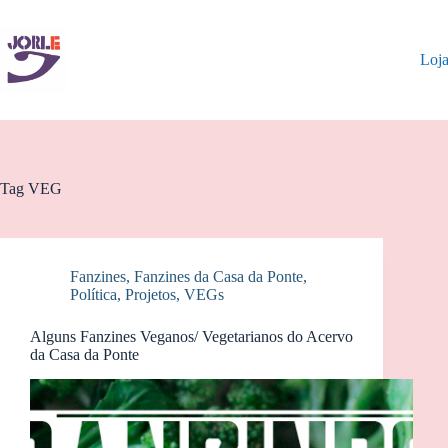
Pular
para
o
Loj
conteúdo
Tag
VEG
Fanzines
,
Fanzines da Casa da Ponte
,
Política
,
Projetos
,
VEGs
Alguns Fanzines Veganos/ Vegetarianos do Acervo
da Casa da Ponte