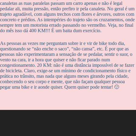
canaletas as ruas paralelas passam um carro apenas e não é legal
pedalar ali, muita pressão, então prefiro ir pela canaleta. No geral é um
trajeto agradável, com alguns trechos com flores e árvores, outros com
concreto e prédios. As intempéries do trajeto são os cruzamentos, onde
sempre tem um motorista errado passando no vermelho. Veja, no final
do mês isso dá 400 KM!!! É um baita dum exercício.
As pessoas as vezes me perguntam sobre ir e vir de bike todo dia,
questionando se “não enche o saco”, “não cansa”, etc. É por que as
pessoas não experimentaram a sensação de se pedalar, sentir o suor, o
vento na cara, ir a hora que quiser e não ficar parado num
congestionamento. 20 KM: não é uma distância impossível de se fazer
de bicicleta. Claro, exige-se um mínimo de condicionamento físico e
prática no trânsito, mas nada que alguns meses girando pela cidade,
conhecendo o seu corpo e mente, que não façam qualquer pessoa
pegar uma bike e ir aonde quiser. Quem quiser pode tentar! 🙂