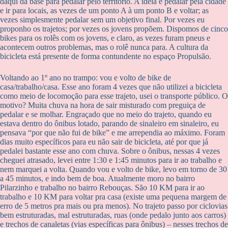
daqui da base para pedalar pelo território. A ideia é pedalar pela cidade
e ir para locais, as vezes de um ponto A à um ponto B e voltar; as
vezes simplesmente pedalar sem um objetivo final. Por vezes eu
proponho os trajetos; por vezes os jovens propõem. Dispomos de cinco
bikes para os rolês com os jovens, e claro, as vezes furam pneus e
acontecem outros problemas, mas o rolê nunca para. A cultura da
bicicleta está presente de forma contundente no espaço Propulsão.
Voltando ao 1º ano no trampo: vou e volto de bike de
casa/trabalho/casa. Esse ano foram 4 vezes que não utilizei a bicicleta
como meio de locomoção para esse trajeto, usei o transporte público. O
motivo? Muita chuva na hora de sair misturado com preguiça de
pedalar e se molhar. Engraçado que no meio do trajeto, quando eu
estava dentro do ônibus lotado, parando de sinaleiro em sinaleiro, eu
pensava “por que não fui de bike” e me arrependia ao máximo. Foram
dias muito específicos para eu não sair de bicicleta, até por que já
pedalei bastante esse ano com chuva. Sobre o ônibus, nessas 4 vezes
cheguei atrasado, levei entre 1:30 e 1:45 minutos para ir ao trabalho e
nem marquei a volta. Quando vou e volto de bike, levo em torno de 30
a 45 minutos, e indo bem de boa. Atualmente moro no bairro
Pilarzinho e trabalho no bairro Rebouças. São 10 KM para ir ao
trabalho e 10 KM para voltar pra casa (existe uma pequena margem de
erro de 5 metros pra mais ou pra menos). No trajeto passo por ciclovias
bem estruturadas, mal estruturadas, ruas (onde pedalo junto aos carros)
e trechos de canaletas (vias específicas para ônibus) – nesses trechos de