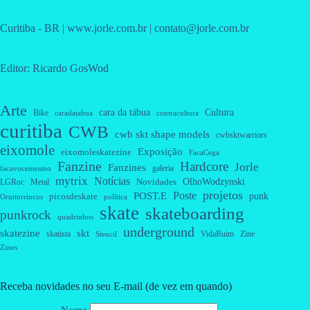
Curitiba - BR | www.jorle.com.br | contato@jorle.com.br
Editor: Ricardo GosWod
Arte
cara da tábua
Cultura
Bike
caradatabua
contracultura
curitiba
CWB
cwb skt shape models
cwbsktwarriors
eixomole
Exposição
eixomoleskatezine
FacaCega
Fanzine
Hardcore
Jorle
Fanzines
galeria
facavocemesmo
mytrix
Notícias
OlhoWodzynski
Novidades
Metal
LGRoc
projetos
Poste
POST.E
punk
picosdeskate
Ornitorrincos
política
skate
skateboarding
punkrock
quadrinhos
underground
skatezine
skt
skatista
VidaRuim
Zine
Stencil
Zines
Receba novidades no seu E-mail (de vez em quando)