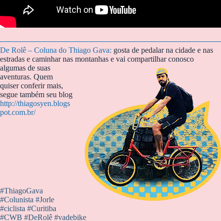
De Rolê – Coluna do Thiago Gava
:
gosta de pedalar na cidade e nas
estradas e caminhar nas montanhas e vai compartilhar conosco
algumas de suas
aventuras. Quem
quiser conferir mais,
segue também seu blog
http://thiagosyen.blogs
pot.com.br/
#ThiagoGava
#Colunista #Jorle
#ciclista #Curitiba
#CWB #DeRolê #vadebike