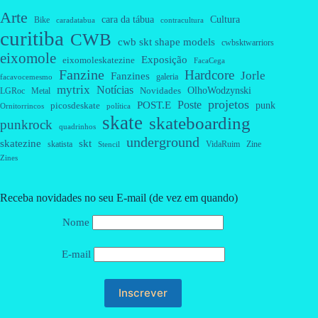
Arte
cara da tábua
Cultura
Bike
caradatabua
contracultura
curitiba
CWB
cwb skt shape models
cwbsktwarriors
eixomole
Exposição
eixomoleskatezine
FacaCega
Fanzine
Hardcore
Jorle
Fanzines
galeria
facavocemesmo
mytrix
Notícias
OlhoWodzynski
Novidades
Metal
LGRoc
projetos
Poste
POST.E
punk
picosdeskate
Ornitorrincos
política
skate
skateboarding
punkrock
quadrinhos
underground
skatezine
skt
skatista
VidaRuim
Zine
Stencil
Zines
Receba novidades no seu E-mail (de vez em quando)
Nome
E-mail