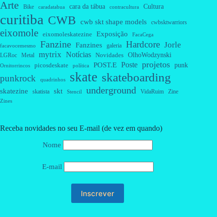
Arte
cara da tábua
Cultura
Bike
caradatabua
contracultura
curitiba
CWB
cwb skt shape models
cwbsktwarriors
eixomole
Exposição
eixomoleskatezine
FacaCega
Fanzine
Hardcore
Jorle
Fanzines
galeria
facavocemesmo
mytrix
Notícias
OlhoWodzynski
Novidades
Metal
LGRoc
projetos
Poste
POST.E
punk
picosdeskate
Ornitorrincos
política
skate
skateboarding
punkrock
quadrinhos
underground
skatezine
skt
skatista
VidaRuim
Zine
Stencil
Zines
Receba novidades no seu E-mail (de vez em quando)
Nome
E-mail