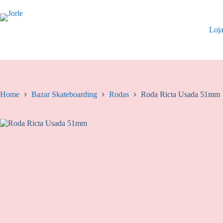
Pular
para
o
Loj
conteúdo
Home
Bazar Skateboarding
Rodas
Roda Ricta Usada 51mm