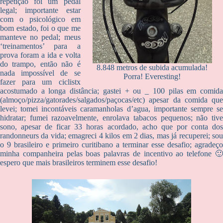
repetição foi um pedal
legal; importante estar
com o psicológico em
bom estado, foi o que me
manteve no pedal; meus
‘treinamentos’ para a
prova foram a ida e volta
do trampo, então não é
8.848 metros de subida acumulada!
nada impossível de se
Porra! Everesting!
fazer para um ciclistx
acostumado a longa distância; gastei + ou _ 100 pilas em comida
(almoço/pizza/gatorades/salgados/paçocas/etc) apesar da comida que
levei; tomei incontáveis caramanholas d’agua, importante sempre se
hidratar; fumei razoavelmente, enrolava tabacos pequenos; não tive
sono, apesar de ficar 33 horas acordado, acho que por conta dos
randonneurs da vida; emagreci 4 kilos em 2 dias, mas já recuperei; sou
o 9 brasileiro e primeiro curitibano a terminar esse desafio; agradeço
minha companheira pelas boas palavras de incentivo ao telefone 🙂
espero que mais brasileiros terminem esse desafio!