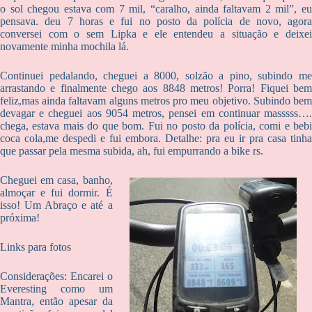
o sol chegou estava com 7 mil, “caralho, ainda faltavam 2 mil”, eu
pensava. deu 7 horas e fui no posto da polícia de novo, agora
conversei com o sem Lipka e ele entendeu a situação e deixei
novamente minha mochila lá.
Continuei pedalando, cheguei a 8000, solzão a pino, subindo me
arrastando e finalmente chego aos 8848 metros! Porra! Fiquei bem
feliz,mas ainda faltavam alguns metros pro meu objetivo. Subindo bem
devagar e cheguei aos 9054 metros, pensei em continuar masssss….
chega, estava mais do que bom. Fui no posto da polícia, comi e bebi
coca cola,me despedi e fui embora. Detalhe: pra eu ir pra casa tinha
que passar pela mesma subida, ah, fui empurrando a bike rs.
Cheguei em casa, banho,
almoçar e fui dormir. É
isso! Um Abraço e até a
próxima!
Links para fotos
Considerações: Encarei o
Everesting como um
Mantra, então apesar da