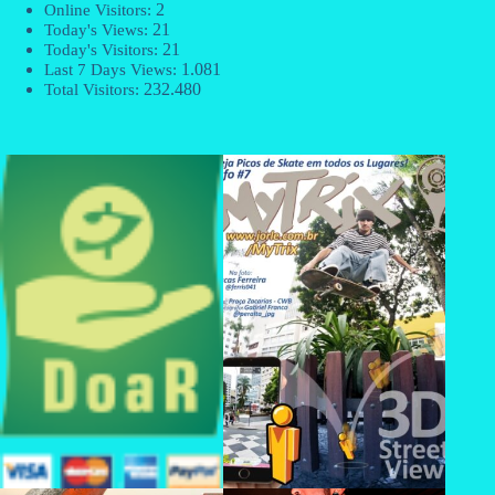
2
Online Visitors:
21
Today's Views:
21
Today's Visitors:
1.081
Last 7 Days Views:
232.480
Total Visitors: