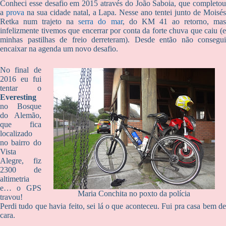
Conheci esse desafio em 2015 através do João Saboia, que completou
a
prova
na sua cidade natal, a Lapa. Nesse ano tentei junto de Moisé
Retka num trajeto na
serra do mar
, do KM 41 ao retorno, ma
infelizmente tivemos que encerrar por conta da forte chuva que caiu (e
minhas pastilhas de freio derreteram). Desde então não consegui
encaixar na agenda um novo desafio.
No final de
2016 eu fui
tentar o
Everesting
no Bosque
do Alemão,
que fica
localizado
no bairro do
Vista
Alegre, fiz
2300 de
altimetria
e… o GPS
Maria Conchita no poxto da polícia
travou!
Perdi tudo que havia feito, sei lá o que aconteceu. Fui pra casa bem de
cara.