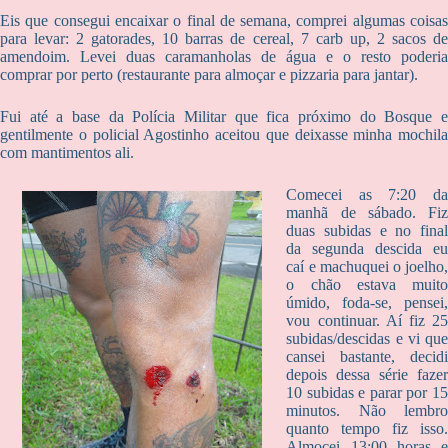
Eis que consegui encaixar o final de semana, comprei algumas coisas
para levar: 2 gatorades, 10 barras de cereal, 7 carb up, 2 sacos de
amendoim. Levei duas caramanholas de água e o resto poderia
comprar por perto (restaurante para almoçar e pizzaria para jantar).
Fui até a base da Polícia Militar que fica próximo do Bosque e
gentilmente o policial Agostinho aceitou que deixasse minha mochila
com mantimentos ali.
Comecei as 7:20 da
manhã de sábado. Fiz
duas subidas e no final
da segunda descida eu
caí e machuquei o joelho,
o chão estava muito
úmido, foda-se, pensei,
vou continuar. Aí fiz 25
subidas/descidas e vi que
cansei bastante, decidi
depois dessa série fazer
10 subidas e parar por 15
minutos. Não lembro
quanto tempo fiz isso.
Almocei 13:00 horas e