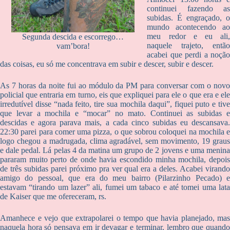
continuei fazendo as
subidas. É engraçado, o
mundo acontecendo ao
meu redor e eu ali,
Segunda descida e escorrego…
naquele trajeto, então
vam’bora!
acabei que perdi a noção
das coisas, eu só me concentrava em subir e descer, subir e descer.
As 7 horas da noite fui ao módulo da PM para conversar com o novo
policial que entraria em turno, eis que expliquei para ele o que era e ele
irredutível disse “nada feito, tire sua mochila daqui”, fiquei puto e tive
que levar a mochila e “mocar” no mato. Continuei as subidas e
descidas e agora parava mais, a cada cinco subidas eu descansava.
22:30 parei para comer uma pizza, o que sobrou coloquei na mochila e
logo chegou a madrugada, clima agradável, sem movimento, 19 graus
e dale pedal. Lá pelas 4 da matina um grupo de 2 jovens e uma menina
pararam muito perto de onde havia escondido minha mochila, depois
de três subidas parei próximo pra ver qual era a deles. Acabei virando
amigo do pessoal, que era do meu bairro (Pilarzinho Pecado) e
estavam “tirando um lazer” ali, fumei um tabaco e até tomei uma lata
de Kaiser que me ofereceram, rs.
Amanhece e vejo que extrapolarei o tempo que havia planejado, mas
naquela hora só pensava em ir devagar e terminar, lembro que quando