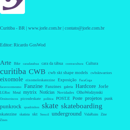
Curitiba - BR | www.jorle.com.br | contato@jorle.com.br
Editor: Ricardo GosWod
Arte
cara da tábua
Cultura
Bike
caradatabua
contracultura
curitiba
CWB
cwb skt shape models
cwbsktwarriors
eixomole
Exposição
eixomoleskatezine
FacaCega
Fanzine
Hardcore
Jorle
Fanzines
galeria
facavocemesmo
mytrix
Notícias
OlhoWodzynski
Novidades
Metal
LGRoc
projetos
Poste
POST.E
punk
picosdeskate
Ornitorrincos
política
skate
skateboarding
punkrock
quadrinhos
underground
skatezine
skt
skatista
VidaRuim
Zine
Stencil
Zines