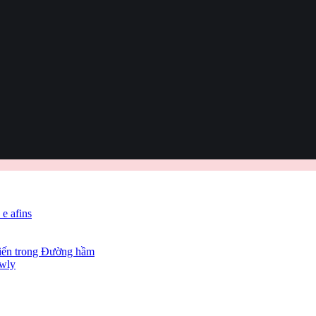
 e afins
hiến trong Đường hầm
owly