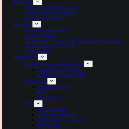
Eixo Mole
Página Eixo Mole Skate Zine
Notícias sobre o Eixo Mole
Produtos Eixo Mole
+ Projetos
Reviews de Peças OSK
Pista da Ucrânia
WEW Artes – Serviços e Projetos Gráficos e Visuais
Fanzines da Casa da Ponte
Cara da Tábua
Artigos/Posts
Notícias de outros Projetos Jorle
Exposição Cara da Tábua
Fanzines da Casa da Ponte
Esporte (??)
Ciclismo/Bicicleta
Skate
Montanhismo
Som
Sonz Eixo Mole
HardCore PunkRock
Metal, Metal Core, Trash, etc.
Rap & Beats