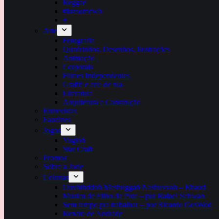
Reggae
#fazsomcwb
+
Arte
Fotografia
Quadrinhos, Desenhos, Ilustrações
Animação
Corporais
Filmes Independentes
Grafiti e arte de rua
Literatura
Arquitetura e Construção
Entrevistas
Fanzines
Jogos
Yugioh
Star Craft
Promos
Sobre a Jorle
Colunas
Ouvhinddoh Meshuggah Nashuvvah – Rhaud
Musica de Filho da Puta – por Rafael Schwab
Sem tempo pra trabalhar – por Ricardo GosWod
Renato de Andrade