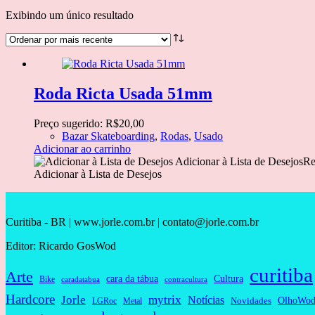
Exibindo um único resultado
Roda Ricta Usada 51mm
Preço sugerido:
R$
20,00
Bazar Skateboarding
,
Rodas
,
Usado
Adicionar ao carrinho
Adicionar à Lista de Desejos
Re
Adicionar à Lista de Desejos
Curitiba - BR | www.jorle.com.br | contato@jorle.com.br
Editor: Ricardo GosWod
curitiba
Arte
cara da tábua
Cultura
Bike
caradatabua
contracultura
Hardcore
Jorle
mytrix
Notícias
OlhoWod
Novidades
Metal
LGRoc