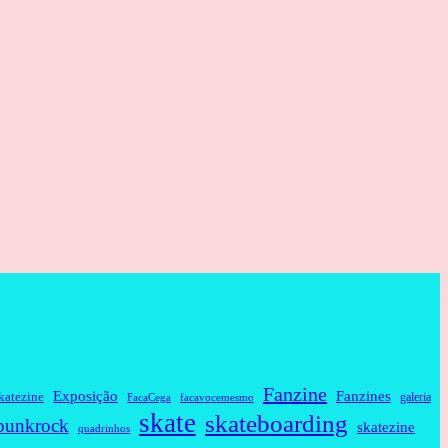
Fanzine
Fanzines
Exposição
katezine
galeria
FacaCega
facavocemesmo
skate
skateboarding
punkrock
skatezine
quadrinhos