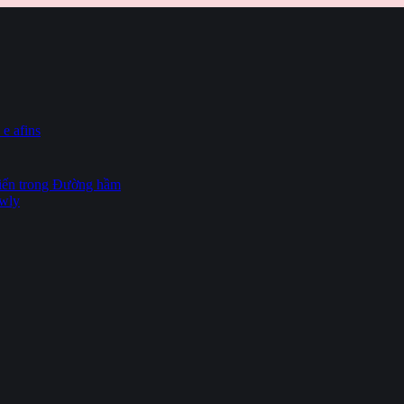
 e afins
hiến trong Đường hầm
owly