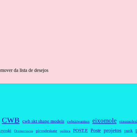
mover da lista de desejos
CWB
eixomole
cwb skt shape models
eixomoles
cwbsktwarriors
projetos
Poste
zynski
POST.E
punk
picosdeskate
Ornitorrincos
política