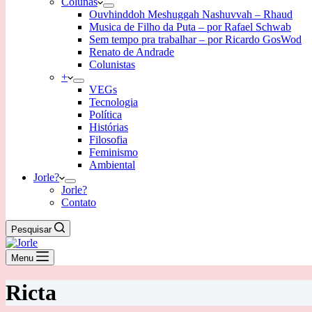
Colunas
Ouvhinddoh Meshuggah Nashuvvah – Rhaud
Musica de Filho da Puta – por Rafael Schwab
Sem tempo pra trabalhar – por Ricardo GosWod
Renato de Andrade
Colunistas
+
VEGs
Tecnologia
Política
Histórias
Filosofia
Feminismo
Ambiental
Jorle?
Jorle?
Contato
Pesquisar
Menu
Ricta