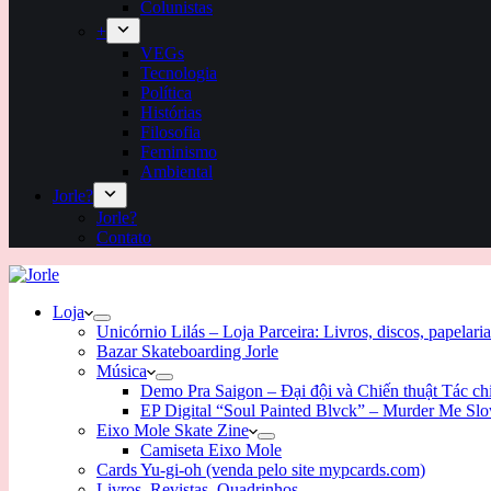
Colunistas
+
VEGs
Tecnologia
Política
Histórias
Filosofia
Feminismo
Ambiental
Jorle?
Jorle?
Contato
Loja
Unicórnio Lilás – Loja Parceira: Livros, discos, papelaria
Bazar Skateboarding Jorle
Música
Demo Pra Saigon – Đại đội và Chiến thuật Tác c
EP Digital “Soul Painted Blvck” – Murder Me Sl
Eixo Mole Skate Zine
Camiseta Eixo Mole
Cards Yu-gi-oh (venda pelo site mypcards.com)
Livros, Revistas, Quadrinhos