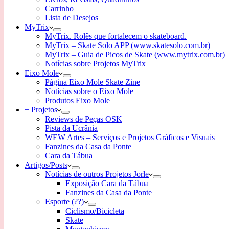
Carrinho
Lista de Desejos
MyTrix
MyTrix. Rolês que fortalecem o skateboard.
MyTrix – Skate Solo APP (www.skatesolo.com.br)
MyTrix – Guia de Picos de Skate (www.mytrix.com.br)
Notícias sobre Projetos MyTrix
Eixo Mole
Página Eixo Mole Skate Zine
Notícias sobre o Eixo Mole
Produtos Eixo Mole
+ Projetos
Reviews de Peças OSK
Pista da Ucrânia
WEW Artes – Serviços e Projetos Gráficos e Visuais
Fanzines da Casa da Ponte
Cara da Tábua
Artigos/Posts
Notícias de outros Projetos Jorle
Exposição Cara da Tábua
Fanzines da Casa da Ponte
Esporte (??)
Ciclismo/Bicicleta
Skate