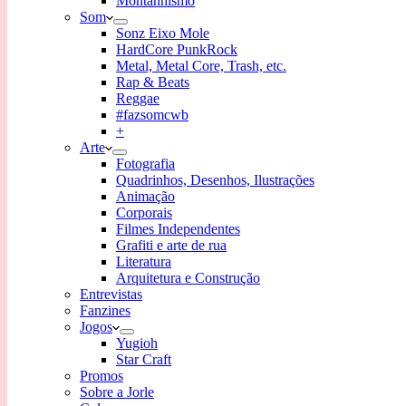
Montanhismo
Som
Sonz Eixo Mole
HardCore PunkRock
Metal, Metal Core, Trash, etc.
Rap & Beats
Reggae
#fazsomcwb
+
Arte
Fotografia
Quadrinhos, Desenhos, Ilustrações
Animação
Corporais
Filmes Independentes
Grafiti e arte de rua
Literatura
Arquitetura e Construção
Entrevistas
Fanzines
Jogos
Yugioh
Star Craft
Promos
Sobre a Jorle