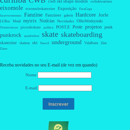
CWB
cwb skt shape models
cwbsktwarriors
eixomole
Exposição
eixomoleskatezine
FacaCega
Fanzine
Hardcore
Jorle
Fanzines
galeria
facavocemesmo
mytrix
Notícias
OlhoWodzynski
Novidades
Metal
LGRoc
projetos
Poste
POST.E
punk
picosdeskate
Ornitorrincos
política
skate
skateboarding
punkrock
quadrinhos
underground
skatezine
skt
skatista
VidaRuim
Zine
Stencil
Zines
Receba novidades no seu E-mail (de vez em quando)
Nome
E-mail