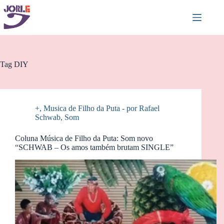
Pular
para
o
conteúdo
Tag
DIY
+
,
Musica de Filho da Puta - por Rafael
Schwab
,
Som
Coluna Música de Filho da Puta: Som novo
“SCHWAB – Os amos também brutam SINGLE”