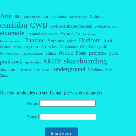
Arte
cara da tábua
Cultura
Bike
caradatabua
contracultura
curitiba
CWB
cwb skt shape models
cwbsktwarriors
eixomole
Exposição
eixomoleskatezine
FacaCega
Fanzine
Hardcore
Jorle
Fanzines
galeria
facavocemesmo
mytrix
Notícias
OlhoWodzynski
Novidades
Metal
LGRoc
projetos
Poste
POST.E
punk
picosdeskate
Ornitorrincos
política
skate
skateboarding
punkrock
quadrinhos
underground
skatezine
skt
skatista
VidaRuim
Zine
Stencil
Zines
Receba novidades no seu E-mail (de vez em quando)
Nome
E-mail