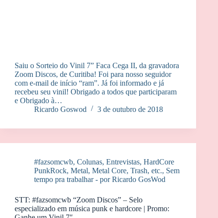
Saiu o Sorteio do Vinil 7” Faca Cega II, da gravadora
Zoom Discos, de Curitiba! Foi para nosso seguidor
com e-mail de início “ram”. Já foi informado e já
recebeu seu vinil! Obrigado a todos que participaram
e Obrigado à…
Ricardo Goswod
3 de outubro de 2018
#fazsomcwb
,
Colunas
,
Entrevistas
,
HardCore
PunkRock
,
Metal, Metal Core, Trash, etc.
,
Sem
tempo pra trabalhar - por Ricardo GosWod
STT: #fazsomcwb “Zoom Discos” – Selo
especializado em música punk e hardcore | Promo:
Ganhe um Vinil 7″