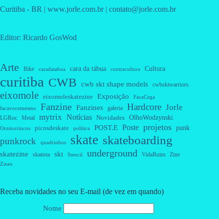
Curitiba - BR | www.jorle.com.br | contato@jorle.com.br
Editor: Ricardo GosWod
Arte
cara da tábua
Cultura
Bike
caradatabua
contracultura
curitiba
CWB
cwb skt shape models
cwbsktwarriors
eixomole
Exposição
eixomoleskatezine
FacaCega
Fanzine
Hardcore
Jorle
Fanzines
galeria
facavocemesmo
mytrix
Notícias
OlhoWodzynski
Novidades
Metal
LGRoc
projetos
Poste
POST.E
punk
picosdeskate
Ornitorrincos
política
skate
skateboarding
punkrock
quadrinhos
underground
skatezine
skt
skatista
VidaRuim
Zine
Stencil
Zines
Receba novidades no seu E-mail (de vez em quando)
Nome