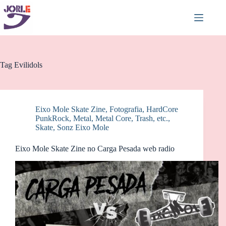
Pular
para
o
conteúdo
Tag
Evilidols
Eixo Mole Skate Zine
,
Fotografia
,
HardCore
PunkRock
,
Metal, Metal Core, Trash, etc.
,
Skate
,
Sonz Eixo Mole
Eixo Mole Skate Zine no Carga Pesada web radio