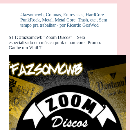
#fazsomcwb
,
Colunas
,
Entrevistas
,
HardCore
PunkRock
,
Metal, Metal Core, Trash, etc.
,
Sem
tempo pra trabalhar - por Ricardo GosWod
STT: #fazsomcwb “Zoom Discos” – Selo
especializado em música punk e hardcore | Promo:
Ganhe um Vinil 7″