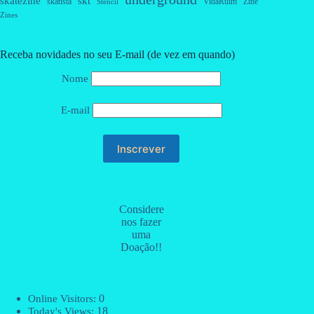
skatezine
skt
skatista
VidaRuim
Zine
Stencil
Zines
Receba novidades no seu E-mail (de vez em quando)
Nome
E-mail
Considere
nos fazer
uma
Doação!!
0
Online Visitors:
18
Today's Views: