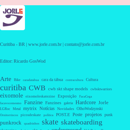
Curitiba - BR | www.jorle.com.br | contato@jorle.com.br
Editor: Ricardo GosWod
Arte
cara da tábua
Cultura
Bike
caradatabua
contracultura
curitiba
CWB
cwb skt shape models
cwbsktwarriors
eixomole
Exposição
eixomoleskatezine
FacaCega
Fanzine
Hardcore
Jorle
Fanzines
galeria
facavocemesmo
mytrix
Notícias
OlhoWodzynski
Novidades
Metal
LGRoc
projetos
Poste
POST.E
punk
picosdeskate
Ornitorrincos
política
skate
skateboarding
punkrock
quadrinhos
underground