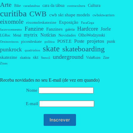
Arte
cara da tábua
Cultura
Bike
caradatabua
contracultura
curitiba
CWB
cwb skt shape models
cwbsktwarriors
eixomole
Exposição
eixomoleskatezine
FacaCega
Fanzine
Hardcore
Jorle
Fanzines
galeria
facavocemesmo
mytrix
Notícias
OlhoWodzynski
Novidades
Metal
LGRoc
projetos
Poste
POST.E
punk
picosdeskate
Ornitorrincos
política
skate
skateboarding
punkrock
quadrinhos
underground
skatezine
skt
skatista
VidaRuim
Zine
Stencil
Zines
Receba novidades no seu E-mail (de vez em quando)
Nome
E-mail