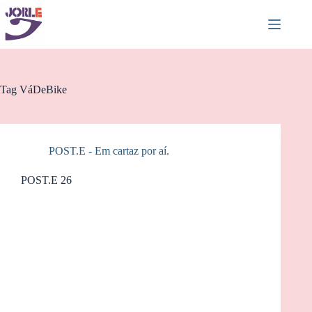
Pular
para
o
conteúdo
Tag
VáDeBike
POST.E - Em cartaz por aí.
POST.E 26