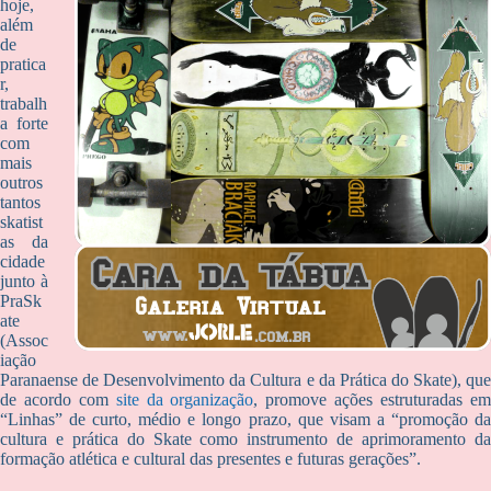
hoje,
além
de
pratica
r,
trabalh
a forte
com
mais
outros
tantos
skatist
as da
cidade
junto à
PraSk
ate
(Assoc
iação
Paranaense de Desenvolvimento da Cultura e da Prática do Skate), que
de acordo com
site da organização
, promove ações estruturadas e
“Linhas” de curto, médio e longo prazo, que visam a “promoção da
cultura e prática do Skate como instrumento de aprimoramento da
formação atlética e cultural das presentes e futuras gerações”.