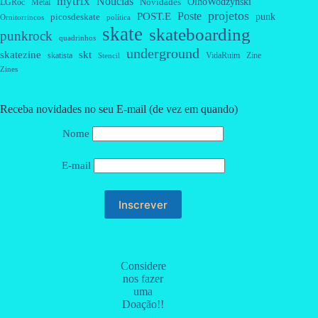
mytrix
Notícias
OlhoWodzynski
Novidades
Metal
LGRoc
projetos
Poste
POST.E
punk
picosdeskate
Ornitorrincos
política
skate
skateboarding
punkrock
quadrinhos
underground
skatezine
skt
skatista
VidaRuim
Zine
Stencil
Zines
Receba novidades no seu E-mail (de vez em quando)
Nome
E-mail
Considere
nos fazer
uma
Doação!!