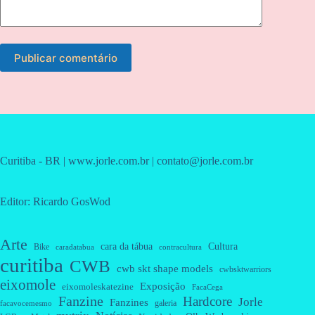
Publicar comentário
Curitiba - BR | www.jorle.com.br | contato@jorle.com.br
Editor: Ricardo GosWod
Arte
cara da tábua
Cultura
Bike
caradatabua
contracultura
curitiba
CWB
cwb skt shape models
cwbsktwarriors
eixomole
Exposição
eixomoleskatezine
FacaCega
Fanzine
Hardcore
Jorle
Fanzines
galeria
facavocemesmo