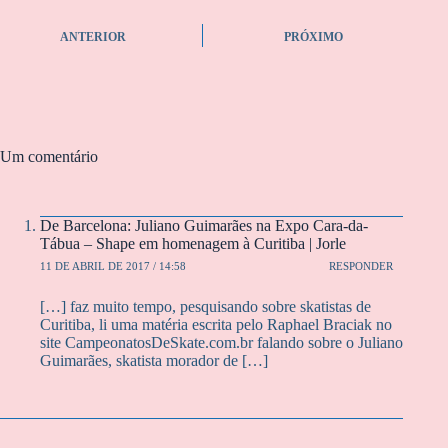
ANTERIOR
PRÓXIMO
Um comentário
De Barcelona: Juliano Guimarães na Expo Cara-da-
Tábua – Shape em homenagem à Curitiba | Jorle
11 DE ABRIL DE 2017 / 14:58
RESPONDER
[…] faz muito tempo, pesquisando sobre skatistas de
Curitiba, li uma matéria escrita pelo Raphael Braciak no
site CampeonatosDeSkate.com.br falando sobre o Juliano
Guimarães, skatista morador de […]