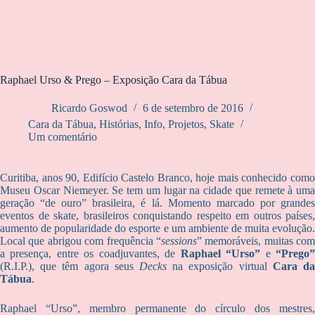
Raphael Urso & Prego – Exposição Cara da Tábua
Ricardo Goswod
6 de setembro de 2016
Cara da Tábua
,
Histórias
,
Info
,
Projetos
,
Skate
Um comentário
Curitiba, anos 90, Edifício Castelo Branco, hoje mais conhecido como
Museu Oscar Niemeyer. Se tem um lugar na cidade que remete à uma
geração “de ouro” brasileira, é lá. Momento marcado por grandes
eventos de skate, brasileiros conquistando respeito em outros países,
aumento de popularidade do esporte e um ambiente de muita evolução.
Local que abrigou com frequência “
sessions
” memoráveis, muitas com
a presença, entre os coadjuvantes, de
Raphael “Urso”
e
“Prego
(R.I.P.), que têm agora seus
Decks
na exposição virtual
Cara d
Tábua
.
Raphael “Urso”, membro permanente do círculo dos mestres,